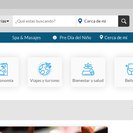
rías
s
Spa & Masajes
Pre Día del Niño
Cerca de mí
placeholder="Todo el
país">
ronomía
Viajes y turismo
Bienestar y salud
Bell