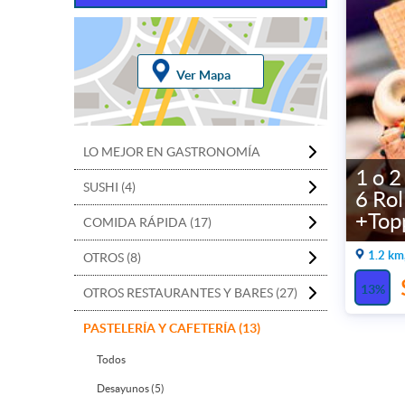
Ver Mapa
LO MEJOR EN GASTRONOMÍA
1 o 2
SUSHI (4)
6 Rol
+Topp
COMIDA RÁPIDA (17)
1.2 km
OTROS (8)
13%
OTROS RESTAURANTES Y BARES (27)
PASTELERÍA Y CAFETERÍA (13)
Todos
Desayunos (5)