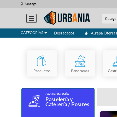
Santiago
Catego
CATEGORÍAS
Destacados
Atrapa Oferta
Productos
Panoramas
Gast
GASTRONOMÍA
Pastelería y
Cafetería / Postres