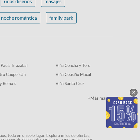
uñas diseños
masajes
noche romántica
family park
 Paula Irrazabal
Viña Concha y Toro
tro Caupolicán
Viña Cousiño Macul
y Roma´s
Viña Santa Cruz
×
+Más marcas
os, todo en un solo lugar. Explora miles de ofertas,
ás cupones de descuento para spas, panoramas, cenas,