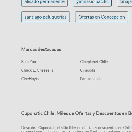
alisado permanente
gimnasio pacific
tinaj
santiago peluquerías
Ofertas en Concepción
Marcas destacadas
Buin Zoo
Cineplanet Chile
Chuck E. Cheese ´s
Cinépolis
CineHoyts
Fantasilandia
Cuponatic Chile: Miles de Ofertas y Descuentos en B
Descubre Cuponatic, el sitio líder en ofertas y descuentos en Chile
promociones y descuentos exclusivos en Santiago, regiones y más 