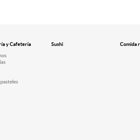
ría y Cafetería
Sushi
Comida r
nos
ías
 pasteles