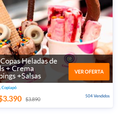
 Copas Heladas de
ls + Crema
VER OFERTA
ings +Salsas
, Copiapó
504 Vendidos
$3.390
$3.890