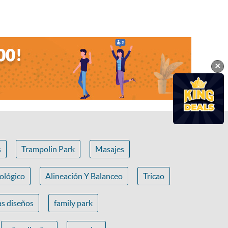
×
s
Trampolin Park
Masajes
ológico
Alineación Y Balanceo
Tricao
s diseños
family park