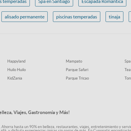
as temperadas
Spa en Santiago
Escapada Romántica
alisado permanente
piscinas temperadas
tinaja
Happyland
Mampato
Spa
Huilo Huilo
Parque Safari
Tea
KidZania
Parque Tricao
Ton
elleza, Viajes, Gastronomía y Más!
. Ahorra hasta un 90% en belleza, restaurantes, viajes, entretenimiento y servici
allá, y disfruta experiencias únicas sin pagar de más. En Cuponatic encontrar