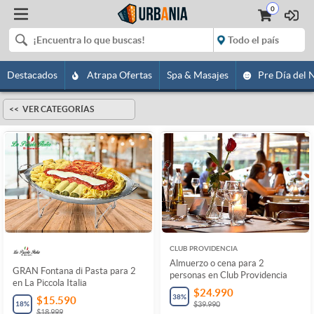
0
Destacados
Atrapa Ofertas
Spa & Masajes
Pre Día del 
VER CATEGORÍAS
CLUB PROVIDENCIA
Almuerzo o cena para 2
GRAN Fontana di Pasta para 2
personas en Club Providencia
en La Piccola Italia
$24.990
38
%
$15.590
18
%
$39.990
$18.999