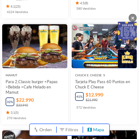
4.5
(
8
)
4.1
(
25
)
580
Vendidos
4224
Vendidos
×
×
MAMUT
CHUCK E. CHEESE ´S
Para 2,Classic burger +Papas
Tarjeta Play Pass 60 Puntos en
+Bebida +Cafe Helado en
Chuck E Cheese
Mamut
$12.990
41
%
$22.990
$21.990
32
%
$33.940
572
Vendidos
3.1
(
5
)
270
Vendidos
Orden
Filtros
Mapa