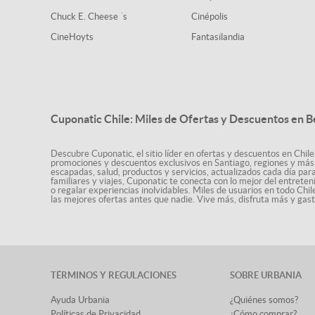
Chuck E. Cheese ´s
Cinépolis
CineHoyts
Fantasilandia
Cuponatic Chile: Miles de Ofertas y Descuentos en B
Descubre Cuponatic, el sitio líder en ofertas y descuentos en Chile
promociones y descuentos exclusivos en Santiago, regiones y más 
escapadas, salud, productos y servicios, actualizados cada día par
familiares y viajes, Cuponatic te conecta con lo mejor del entrete
o regalar experiencias inolvidables. Miles de usuarios en todo Chi
las mejores ofertas antes que nadie. Vive más, disfruta más y ga
TÉRMINOS Y REGULACIONES
SOBRE URBANIA
Ayuda Urbania
¿Quiénes somos?
Políticas de Privacidad
¿Cómo comprar?