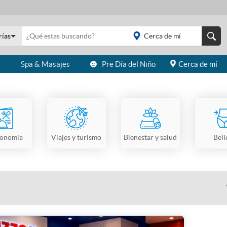
rías
s
Spa & Masajes
Pre Día del Niño
Cerca de mí
placeholder="Todo el
país">
ronomía
Viajes y turismo
Bienestar y salud
Bell