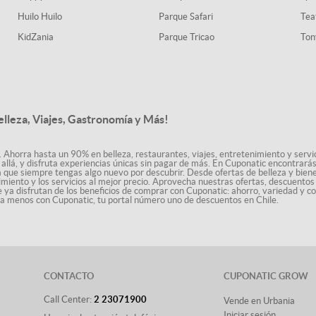
Huilo Huilo
Parque Safari
Tea
KidZania
Parque Tricao
Ton
elleza, Viajes, Gastronomía y Más!
. Ahorra hasta un 90% en belleza, restaurantes, viajes, entretenimiento y servici
allá, y disfruta experiencias únicas sin pagar de más. En Cuponatic encontrar
a que siempre tengas algo nuevo por descubrir. Desde ofertas de belleza y biene
nimiento y los servicios al mejor precio. Aprovecha nuestras ofertas, descuento
le ya disfrutan de los beneficios de comprar con Cuponatic: ahorro, variedad y c
sta menos con Cuponatic, tu portal número uno de descuentos en Chile.
CONTACTO
CUPONATIC GROW
Call Center:
2 23071900
Vende en Urbania
Iniciar sesión