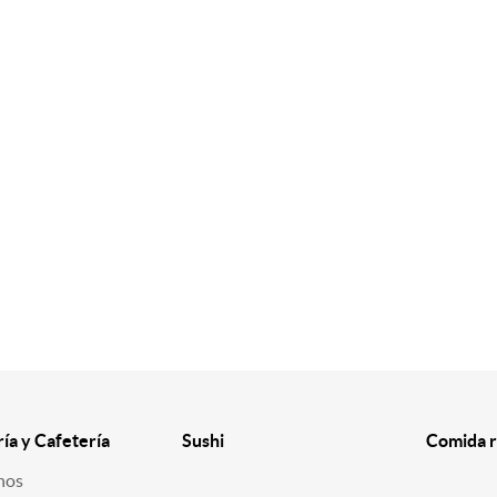
ría y Cafetería
Sushi
Comida r
nos