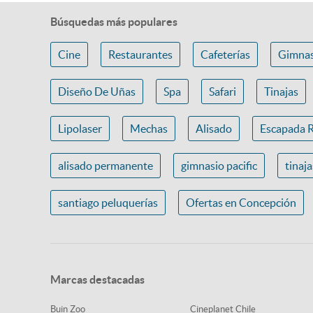
Búsquedas más populares
Cine
Restaurantes
Cafeterías
Gimnas
Diseño De Uñas
Spa
Safari
Tinajas
Lipolaser
Mechas
Alisado
Escapada 
alisado permanente
gimnasio pacific
tinaj
santiago peluquerías
Ofertas en Concepción
Marcas destacadas
Buin Zoo
Cineplanet Chile