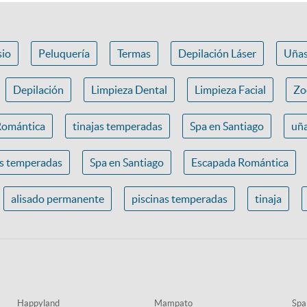
io
Peluquería
Termas
Depilación Láser
Uña
Depilación
Limpieza Dental
Limpieza Facial
Zo
Romántica
tinajas temperadas
Spa en Santiago
uña
as temperadas
Spa en Santiago
Escapada Romántica
alisado permanente
piscinas temperadas
tinaja
Happyland
Mampato
Spa