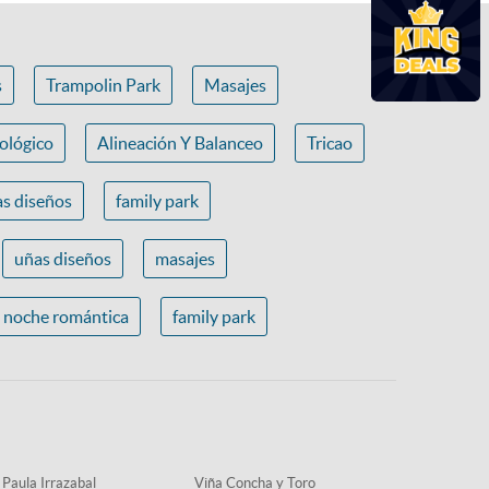
s
Trampolin Park
Masajes
ológico
Alineación Y Balanceo
Tricao
s diseños
family park
uñas diseños
masajes
noche romántica
family park
 Paula Irrazabal
Viña Concha y Toro