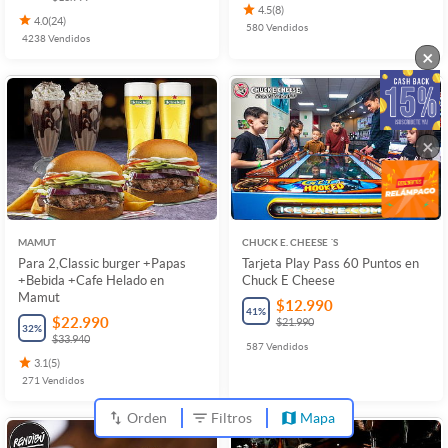
4.5
(
8
)
4.0
(
24
)
580
Vendidos
4238
Vendidos
×
×
MAMUT
CHUCK E. CHEESE ´S
Para 2,Classic burger +Papas
Tarjeta Play Pass 60 Puntos en
+Bebida +Cafe Helado en
Chuck E Cheese
Mamut
$12.990
41
%
$22.990
$21.990
32
%
$33.940
587
Vendidos
3.1
(
5
)
271
Vendidos
Orden
Filtros
Mapa