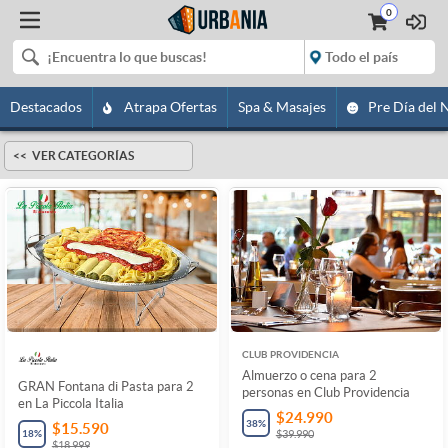
0
Destacados
Atrapa Ofertas
Spa & Masajes
Pre Día del 
VER CATEGORÍAS
CLUB PROVIDENCIA
Almuerzo o cena para 2
GRAN Fontana di Pasta para 2
personas en Club Providencia
en La Piccola Italia
$24.990
38
%
$15.590
18
%
$39.990
$18.999