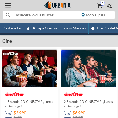
0
Destacados
Atrapa Ofertas
Spa & Masajes
Pre Día del 
Cine
1 Entrada 2D CINESTAR ¡Lunes
2 Entrada 2D CINESTAR ¡Lunes
a Domingo!
a Domingo!
$3.990
$6.990
32
%
41
%
$5.900
$11.800