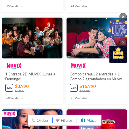
15
Vendidos
41
Vendidos
×
×
1 Entrada 2D MUVIX ¡Lunes a
Combo pareja ( 2 entradas + 1
Domingo!
Combo 2 agrandados) en Muvix
$3.990
$16.990
32
%
28
%
$5.900
$23.700
63
Vendidos
23
Vendidos
Orden
Filtros
Mapa