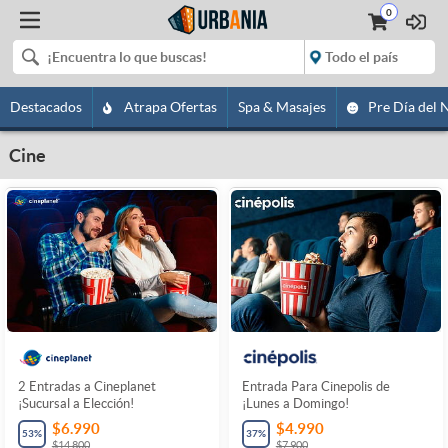
0
Destacados
Atrapa Ofertas
Spa & Masajes
Pre Día del 
Cine
2 Entradas a Cineplanet
Entrada Para Cinepolis de
¡Sucursal a Elección!
¡Lunes a Domingo!
$6.990
$4.990
53
%
37
%
$14.800
$7.900