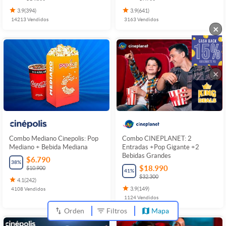
3.9
(
394
)
3.9
(
641
)
14213
Vendidos
3163
Vendidos
×
×
Combo Mediano Cinepolis: Pop
Combo CINEPLANET: 2
Mediano + Bebida Mediana
Entradas +Pop Gigante +2
Bebidas Grandes
$6.790
38
%
$18.990
$10.900
41
%
$32.300
4.1
(
242
)
4108
Vendidos
3.9
(
149
)
1124
Vendidos
Orden
Filtros
Mapa