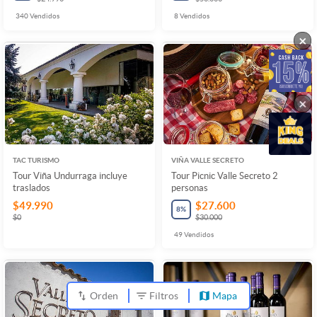
340
Vendidos
8
Vendidos
×
×
TAC TURISMO
VIÑA VALLE SECRETO
Tour Viña Undurraga incluye
Tour Picnic Valle Secreto 2
traslados
personas
$49.990
$27.600
8
%
$0
$30.000
49
Vendidos
Orden
Filtros
Mapa