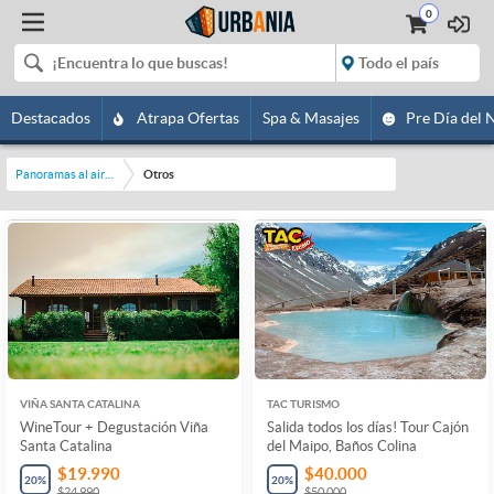
0
Destacados
Atrapa Ofertas
Spa & Masajes
Pre Día del 
Panoramas al aire libre
Otros
VIÑA SANTA CATALINA
TAC TURISMO
WineTour + Degustación Viña
Salida todos los días! Tour Cajón
Santa Catalina
del Maipo, Baños Colina
$19.990
$40.000
20
%
20
%
$24.990
$50.000