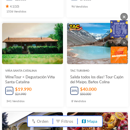
4.1
(
10
)
96
Vendidos
1536
Vendidos
×
×
VIÑA SANTA CATALINA
TAC TURISMO
WineTour + Degustación Viña
Salida todos los días! Tour Cajón
Santa Catalina
del Maipo, Baños Colina
$19.990
$40.000
20
%
20
%
$24.990
$50.000
341
Vendidos
8
Vendidos
Orden
Filtros
Mapa