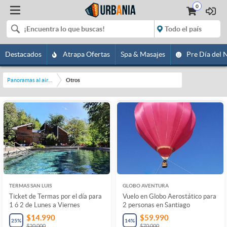
0
Destacados
Atrapa Ofertas
Spa & Masajes
Pre Día del 
Panoramas al aire libre
Otros
TERMAS SAN LUIS
GLOBO AVENTURA
Ticket de Termas por el día para
Vuelo en Globo Aerostático para
1 ó 2 de Lunes a Viernes
2 personas en Santiago
$14.990
$59.990
25
%
14
%
$20.000
$70.000