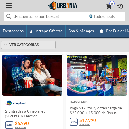
0
Destacados
Atrapa Ofertas
Spa & Masajes
Pre Día del 
VER CATEGORÍAS
HAPPYLAND
Paga $17.990 y obtén carga de
2 Entradas a Cineplanet
$25.000 + 15.000 de Bonus
¡Sucursal a Elección!
$17.990
28
%
$6.990
53
%
$25.000
$14.800