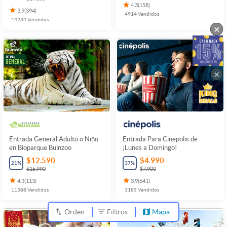
4.3
(
158
)
3.9
(
394
)
4914
Vendidos
14234
Vendidos
×
×
Entrada General Adulto o Niño
Entrada Para Cinepolis de
en Bioparque Buinzoo
¡Lunes a Domingo!
$12.590
$4.990
21
%
37
%
$15.990
$7.900
4.3
(
113
)
3.9
(
641
)
11388
Vendidos
3185
Vendidos
Orden
Filtros
Mapa