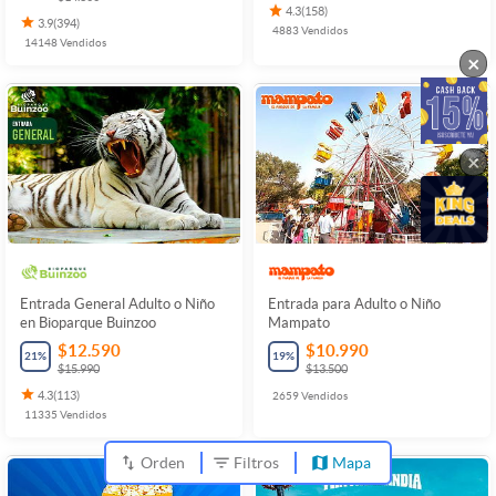
4.3
(
158
)
3.9
(
394
)
4883
Vendidos
14148
Vendidos
×
×
Entrada General Adulto o Niño
Entrada para Adulto o Niño
en Bioparque Buinzoo
Mampato
$12.590
$10.990
21
%
19
%
$15.990
$13.500
4.3
(
113
)
2659
Vendidos
11335
Vendidos
Orden
Filtros
Mapa