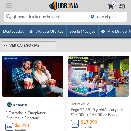
0
Destacados
Atrapa Ofertas
Spa & Masajes
Pre Día del 
VER CATEGORÍAS
HAPPYLAND
Paga $17.990 y obtén carga de
2 Entradas a Cineplanet
$25.000 + 15.000 de Bonus
¡Sucursal a Elección!
$17.990
28
%
$6.990
53
%
$25.000
$14.800