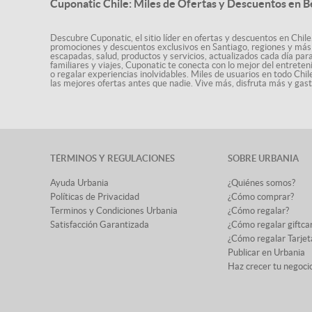
Cuponatic Chile: Miles de Ofertas y Descuentos en B
Descubre Cuponatic, el sitio líder en ofertas y descuentos en Chile
promociones y descuentos exclusivos en Santiago, regiones y más 
escapadas, salud, productos y servicios, actualizados cada día par
familiares y viajes, Cuponatic te conecta con lo mejor del entrete
o regalar experiencias inolvidables. Miles de usuarios en todo Chi
las mejores ofertas antes que nadie. Vive más, disfruta más y ga
TÉRMINOS Y REGULACIONES
SOBRE URBANIA
Ayuda Urbania
¿Quiénes somos?
Políticas de Privacidad
¿Cómo comprar?
Terminos y Condiciones Urbania
¿Cómo regalar?
Satisfacción Garantizada
¿Cómo regalar giftca
¿Cómo regalar Tarjet
Publicar en Urbania
Haz crecer tu negoci