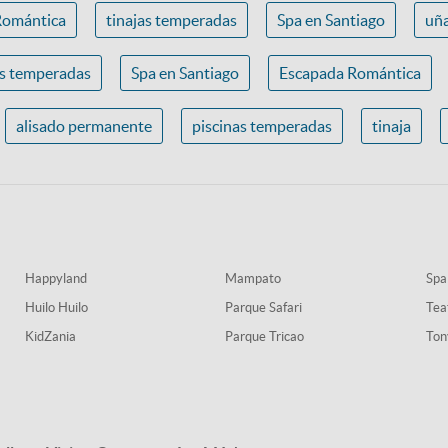
Romántica
tinajas temperadas
Spa en Santiago
uña
as temperadas
Spa en Santiago
Escapada Romántica
alisado permanente
piscinas temperadas
tinaja
Happyland
Mampato
Spa
Huilo Huilo
Parque Safari
Tea
KidZania
Parque Tricao
Ton