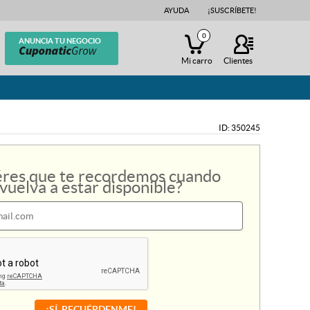
AYUDA
AYUDA
¡SUSCRÍBETE!
¡SUSCRÍBETE!
0
0
ANUNCIA TU NEGOCIO
ANUNCIA TU NEGOCIO
Mi carro
Mi carro
Clientes
Clientes
ID: 350245
res que te recordemos cuando
vuelva a estar disponible?
¡SÍ, RECUÉRDENME!