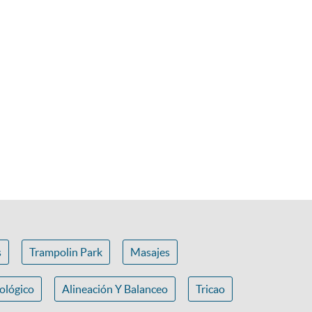
s
Trampolin Park
Masajes
ológico
Alineación Y Balanceo
Tricao