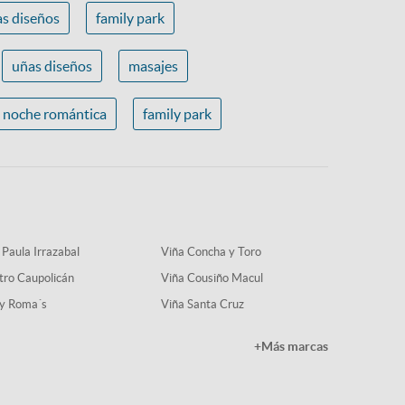
s diseños
family park
uñas diseños
masajes
noche romántica
family park
 Paula Irrazabal
Viña Concha y Toro
tro Caupolicán
Viña Cousiño Macul
y Roma´s
Viña Santa Cruz
+Más marcas