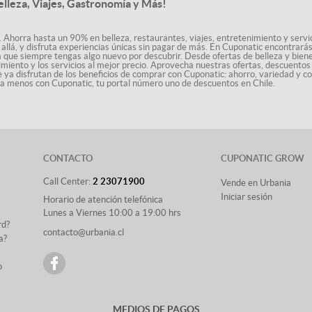
elleza, Viajes, Gastronomía y Más!
. Ahorra hasta un 90% en belleza, restaurantes, viajes, entretenimiento y servici
allá, y disfruta experiencias únicas sin pagar de más. En Cuponatic encontrar
a que siempre tengas algo nuevo por descubrir. Desde ofertas de belleza y biene
nimiento y los servicios al mejor precio. Aprovecha nuestras ofertas, descuento
le ya disfrutan de los beneficios de comprar con Cuponatic: ahorro, variedad y c
sta menos con Cuponatic, tu portal número uno de descuentos en Chile.
CONTACTO
CUPONATIC GROW
Call Center:
2 23071900
Vende en Urbania
Iniciar sesión
Horario de atención telefónica
Lunes a Viernes 10:00 a 19:00 hrs
rd?
contacto@urbania.cl
a?
o
MEDIOS DE PAGOS