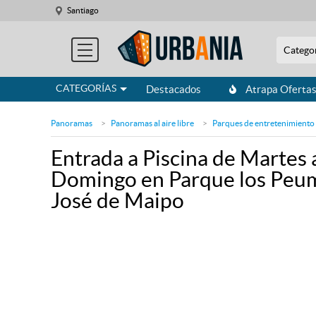
Santiago
Santiago
Catego
Catego
CATEGORÍAS
CATEGORÍAS
Destacados
Destacados
Atrapa Oferta
Atrapa Oferta
Panoramas
Panoramas al aire libre
Parques de entretenimiento
Entrada a Piscina de Martes 
Domingo en Parque los Peum
José de Maipo