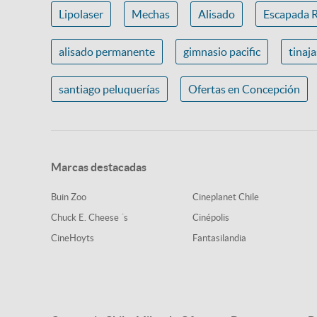
Lipolaser
Mechas
Alisado
Escapada 
alisado permanente
gimnasio pacific
tinaj
santiago peluquerías
Ofertas en Concepción
Marcas destacadas
Buin Zoo
Cineplanet Chile
Chuck E. Cheese ´s
Cinépolis
CineHoyts
Fantasilandia