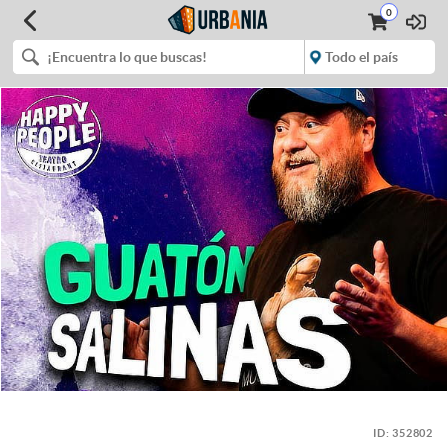
0
ID:
352802