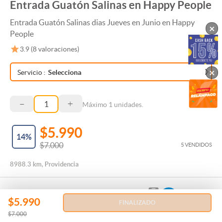
Entrada Guatón Salinas en Happy People
Entrada Guatón Salinas dias Jueves en Junio en Happy
×
People
3.9
(
8
valoraciones)
×
Servicio
:
Selecciona
–
+
Máximo
1
unidades.
$5.990
14
%
$7.000
5 VENDIDOS
8988.3 km, Providencia
$5.990
FINALIZADO
$7.000