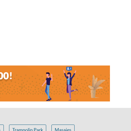
s
Trampolin Park
Masajes