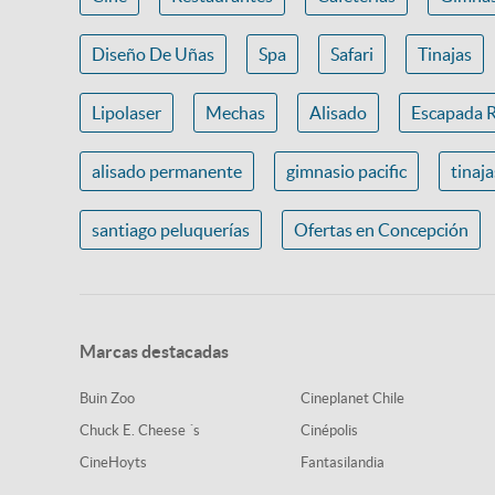
Diseño De Uñas
Spa
Safari
Tinajas
Lipolaser
Mechas
Alisado
Escapada 
alisado permanente
gimnasio pacific
tinaj
santiago peluquerías
Ofertas en Concepción
Marcas destacadas
Buin Zoo
Cineplanet Chile
Chuck E. Cheese ´s
Cinépolis
CineHoyts
Fantasilandia