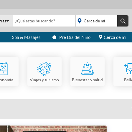
rías
s
Spa & Masajes
Pre Día del Niño
Cerca de mí
placeholder="Todo el
país">
ronomía
Viajes y turismo
Bienestar y salud
Bell