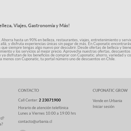
elleza, Viajes, Gastronomía y Más!
. Ahorra hasta un 90% en belleza, restaurantes, viajes, entretenimiento y servici
allá, y disfruta experiencias únicas sin pagar de más. En Cuponatic encontrar
a que siempre tengas algo nuevo por descubrir. Desde ofertas de belleza y biene
nimiento y los servicios al mejor precio. Aprovecha nuestras ofertas, descuento
le ya disfrutan de los beneficios de comprar con Cuponatic: ahorro, variedad y c
sta menos con Cuponatic, tu portal número uno de descuentos en Chile.
CONTACTO
CUPONATIC GROW
Call Center:
2 23071900
Vende en Urbania
Iniciar sesión
Horario de atención telefónica
Lunes a Viernes 10:00 a 19:00 hrs
rd?
contacto@urbania.cl
a?