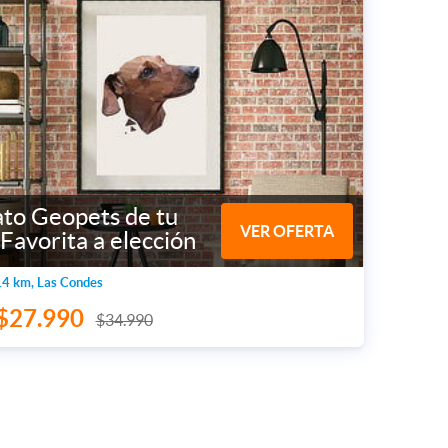
ato Geopets de tu
VER OFERTA
Favorita a elección
4 km, Las Condes
$27.990
$34.990