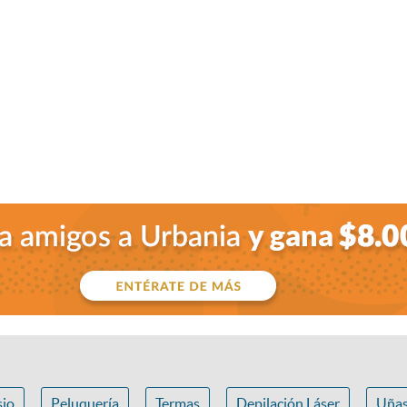
io
Peluquería
Termas
Depilación Láser
Uña