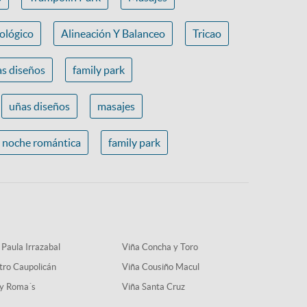
ológico
Alineación Y Balanceo
Tricao
s diseños
family park
uñas diseños
masajes
noche romántica
family park
 Paula Irrazabal
Viña Concha y Toro
tro Caupolicán
Viña Cousiño Macul
y Roma´s
Viña Santa Cruz