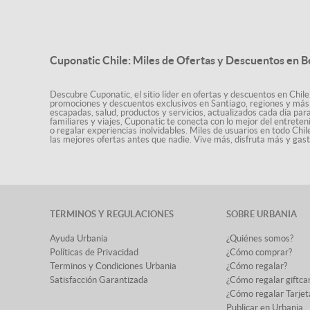
Cuponatic Chile: Miles de Ofertas y Descuentos en B
Descubre Cuponatic, el sitio líder en ofertas y descuentos en Chile
promociones y descuentos exclusivos en Santiago, regiones y más 
escapadas, salud, productos y servicios, actualizados cada día par
familiares y viajes, Cuponatic te conecta con lo mejor del entrete
o regalar experiencias inolvidables. Miles de usuarios en todo Chi
las mejores ofertas antes que nadie. Vive más, disfruta más y ga
TÉRMINOS Y REGULACIONES
SOBRE URBANIA
Ayuda Urbania
¿Quiénes somos?
Políticas de Privacidad
¿Cómo comprar?
Terminos y Condiciones Urbania
¿Cómo regalar?
Satisfacción Garantizada
¿Cómo regalar giftca
¿Cómo regalar Tarjet
Publicar en Urbania