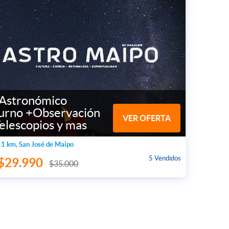
 Astronómico
urno +Observación
VER OFERTA
elescopios y mas
1 km, San José de Maipo
5 Vendidos
$29.990
$35.000