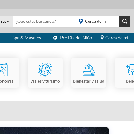
rías
s
Spa & Masajes
Pre Día del Niño
Cerca de mí
placeholder="Todo el
país">
ronomía
Viajes y turismo
Bienestar y salud
Bell