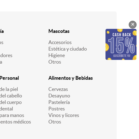
×
ía
Mascotas
os
Accesorios
Estética y ciudado
dores
Higiene
a
Otros
Personal
Alimentos y Bebidas
e la piel
Cervezas
el cabello
Desayuno
del cuerpo
Pastelería
dental
Postres
para manos
Vinos y licores
entos médicos
Otros