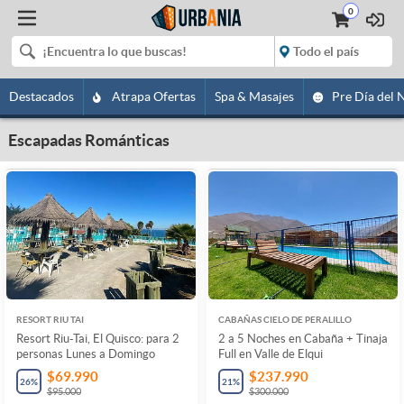
0
Destacados
Atrapa Ofertas
Spa & Masajes
Pre Día del 
Escapadas Románticas
RESORT RIU TAI
CABAÑAS CIELO DE PERALILLO
Resort Riu-Tai, El Quisco: para 2
2 a 5 Noches en Cabaña + Tinaja
personas Lunes a Domingo
Full en Valle de Elqui
$69.990
$237.990
26
%
21
%
$95.000
$300.000