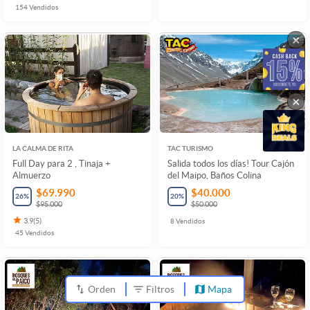
154
Vendidos
×
×
LA CALMA DE RITA
TAC TURISMO
Full Day para 2 , Tinaja +
Salida todos los días! Tour Cajón
Almuerzo
del Maipo, Baños Colina
$69.990
$40.000
26
%
20
%
$95.000
$50.000
3.9
(
5
)
8
Vendidos
45
Vendidos
Orden
Filtros
Mapa