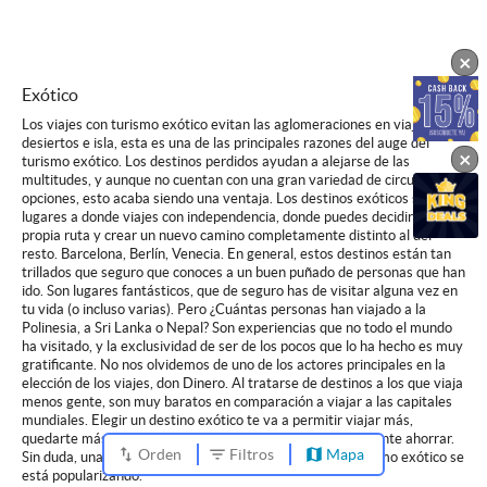
×
Exótico
Los viajes con turismo exótico evitan las aglomeraciones en viajes a
desiertos e isla, esta es una de las principales razones del auge del
×
turismo exótico. Los destinos perdidos ayudan a alejarse de las
multitudes, y aunque no cuentan con una gran variedad de circuitos ni
opciones, esto acaba siendo una ventaja. Los destinos exóticos son
lugares a donde viajes con independencia, donde puedes decidir tu
propia ruta y crear un nuevo camino completamente distinto al del
resto. Barcelona, Berlín, Venecia. En general, estos destinos están tan
trillados que seguro que conoces a un buen puñado de personas que han
ido. Son lugares fantásticos, que de seguro has de visitar alguna vez en
tu vida (o incluso varias). Pero ¿Cuántas personas han viajado a la
Polinesia, a Sri Lanka o Nepal? Son experiencias que no todo el mundo
ha visitado, y la exclusividad de ser de los pocos que lo ha hecho es muy
gratificante. No nos olvidemos de uno de los actores principales en la
elección de los viajes, don Dinero. Al tratarse de destinos a los que viaja
menos gente, son muy baratos en comparación a viajar a las capitales
mundiales. Elegir un destino exótico te va a permitir viajar más,
quedarte más tiempo, comprar más recuerdos o simplemente ahorrar.
Orden
Filtros
Mapa
Sin duda, una de las razones principales de por qué el turismo exótico se
está popularizando.