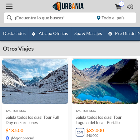
0
Destacados
Atrapa Ofertas
Spa & Masajes
Pre Día del 
Otros Viajes
TAC TURISMO
TAC TURISMO
Salida todos los días! Tour Full
Salida todos los días! Tour
Day en Farellones
Laguna del Inca - Portillo
$18.500
$32.000
20
%
$40.000
¡Mejor precio!