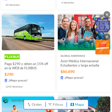
6
Vendidos
33
Vendidos
×
×
GLOBAL ASSISTANCE
Asist Médica Internacional
Paga $290 y obten un 15% off
Estudiantes y larga estadía
en la WEB de FLIXBUS
$86.890
$290
¡Mejor precio!
¡Mejor precio!
1243
Vendidos
Orden
Filtros
Mapa