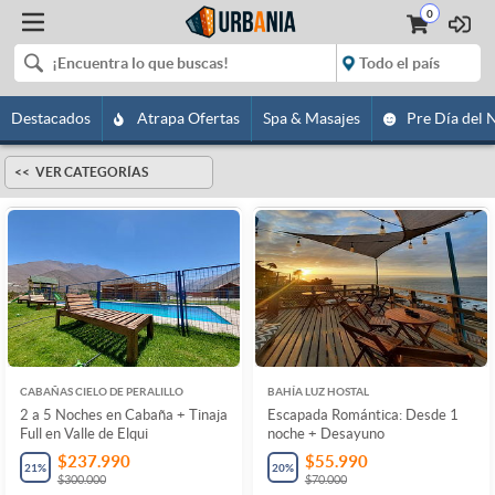
0
Destacados
Atrapa Ofertas
Spa & Masajes
Pre Día del 
VER CATEGORÍAS
CABAÑAS CIELO DE PERALILLO
BAHÍA LUZ HOSTAL
2 a 5 Noches en Cabaña + Tinaja
Escapada Romántica: Desde 1
Full en Valle de Elqui
noche + Desayuno
$237.990
$55.990
21
%
20
%
$300.000
$70.000