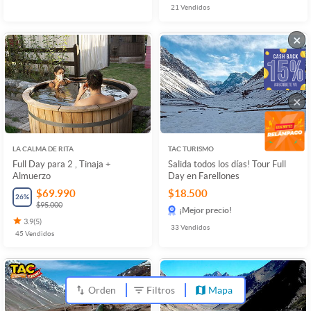
21
Vendidos
×
×
LA CALMA DE RITA
TAC TURISMO
Full Day para 2 , Tinaja +
Salida todos los días! Tour Full
Almuerzo
Day en Farellones
$69.990
$18.500
26
%
$95.000
¡Mejor precio!
3.9
(
5
)
33
Vendidos
45
Vendidos
Orden
Filtros
Mapa