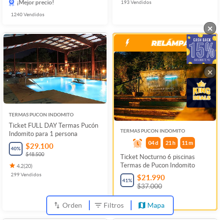
¡Mejor precio!
193
Vendidos
1240
Vendidos
×
×
TERMAS PUCON INDOMITO
Ticket FULL DAY Termas Pucón
TERMAS PUCON INDOMITO
Indomito para 1 persona
04
d
21
h
11
m
$29.100
40
%
$48.500
Ticket Nocturno 6 piscinas
Termas de Pucon Indomito
4.2
(
20
)
299
Vendidos
$21.990
41
%
$37.000
286
Vendidos
Orden
Filtros
Mapa