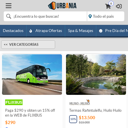
0
Destacados
Atrapa Ofertas
Spa & Masajes
Pre Día del 
VER CATEGORÍAS
Paga $290 y obten un 15% off
Termas Rañintulelfu, Huilo Huilo
en la WEB de FLIXBUS
$13.500
10
%
$290
$15.000