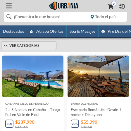
0
Destacados
Atrapa Ofertas
Spa & Masajes
Pre Día del 
VER CATEGORÍAS
CABAÑAS CIELO DE PERALILLO
BAHÍA LUZ HOSTAL
2 a 5 Noches en Cabaña + Tinaja
Escapada Romántica: Desde 1
Full en Valle de Elqui
noche + Desayuno
$237.990
$55.990
21
%
20
%
$300.000
$70.000