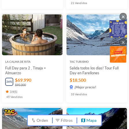
21
Vendidos
×
×
LA CALMA DE RITA
TAC TURISMO
Full Day para 2 , Tinaja +
Salida todos los días! Tour Full
Almuerzo
Day en Farellones
$69.990
$18.500
26
%
$95.000
¡Mejor precio!
3.9
(
5
)
33
Vendidos
45
Vendidos
Orden
Filtros
Mapa