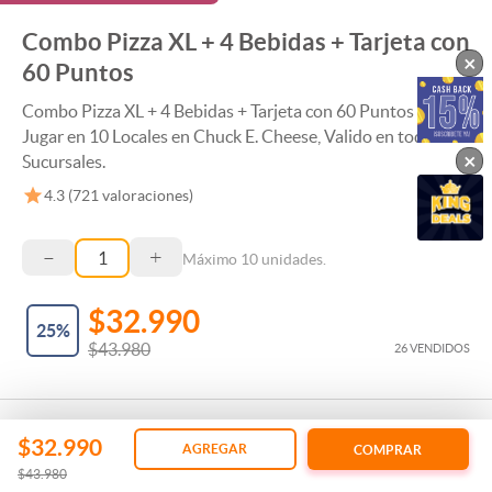
Combo Pizza XL + 4 Bebidas + Tarjeta con
×
60 Puntos
Combo Pizza XL + 4 Bebidas + Tarjeta con 60 Puntos para
Jugar en 10 Locales en Chuck E. Cheese, Valido en todas las
×
Sucursales.
4.3
(
721
valoraciones)
–
+
Máximo
10
unidades.
$32.990
25
%
$43.980
26 VENDIDOS
$32.990
AGREGAR
COMPRAR
$43.980