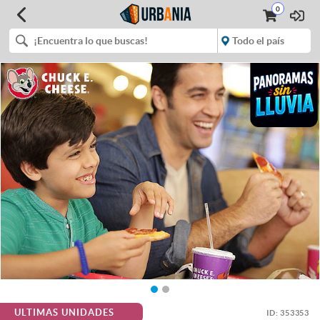
0
ULTIMAS UNIDADES
ID:
353353