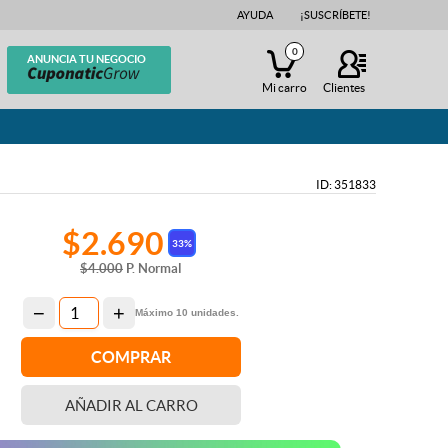
AYUDA
¡SUSCRÍBETE!
0
ANUNCIA TU NEGOCIO
Mi carro
Clientes
ID: 351833
$2.690
33%
$4.000
P. Normal
−
+
Máximo
10
unidades.
COMPRAR
AÑADIR
AL CARRO