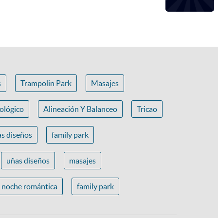
s
Trampolin Park
Masajes
ológico
Alineación Y Balanceo
Tricao
s diseños
family park
uñas diseños
masajes
noche romántica
family park