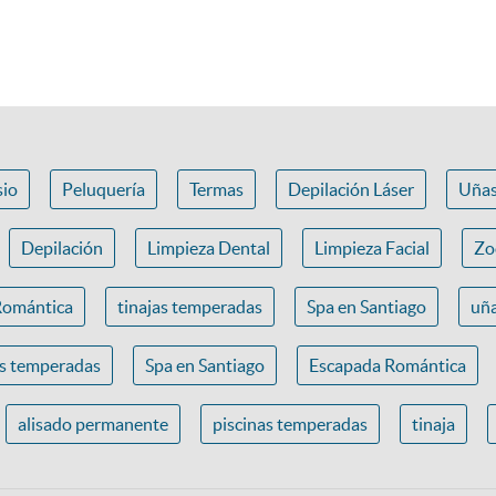
io
Peluquería
Termas
Depilación Láser
Uña
Depilación
Limpieza Dental
Limpieza Facial
Zo
Romántica
tinajas temperadas
Spa en Santiago
uña
as temperadas
Spa en Santiago
Escapada Romántica
alisado permanente
piscinas temperadas
tinaja