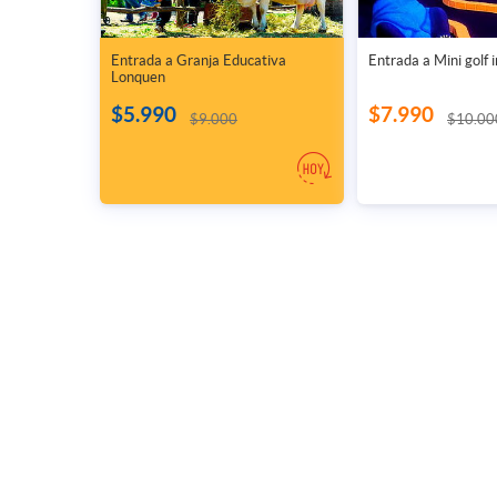
Entrada a Granja Educativa
Entrada a Mini golf i
Lonquen
$5.990
$7.990
$9.000
$10.00