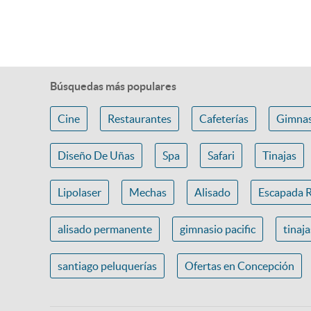
Búsquedas más populares
Cine
Restaurantes
Cafeterías
Gimnas
Diseño De Uñas
Spa
Safari
Tinajas
Lipolaser
Mechas
Alisado
Escapada 
alisado permanente
gimnasio pacific
tinaj
santiago peluquerías
Ofertas en Concepción