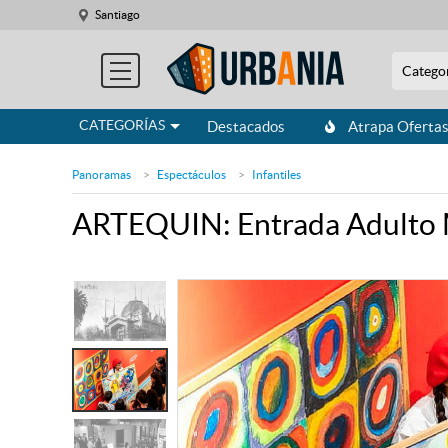
Santiago
Catego
CATEGORÍAS
Destacados
Atrapa Oferta
Panoramas
Espectáculos
Infantiles
ARTEQUIN: Entrada Adulto M