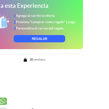
a esta Experiencia
1
Agrega al carrito la oferta
2
Presiona "comprar como regalo" y paga
3
Personaliza el correo del regalo
REGALAR
20
vendidos