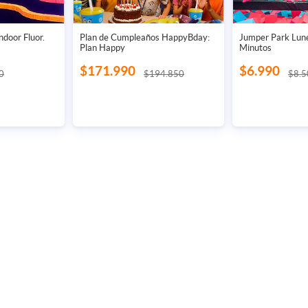
ndoor Fluor.
Plan de Cumpleaños HappyBday:
Jumper Park Lun
Plan Happy
Minutos
$171.990
$6.990
0
$194.850
$8.5