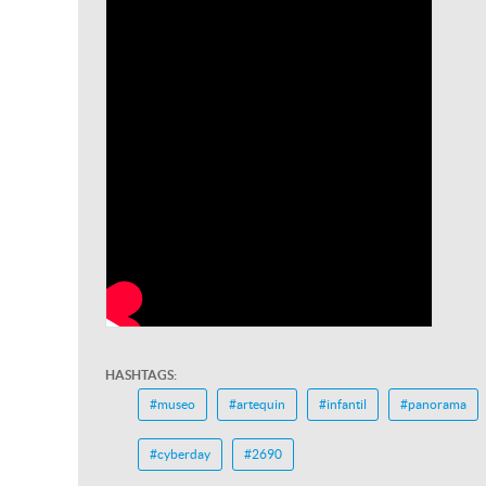
HASHTAGS:
#museo
#artequin
#infantil
#panorama
#cyberday
#2690