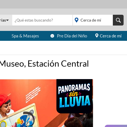
rías
s
Spa & Masajes
Pre Día del Niño
Cerca de mí
placeholder="Todo el
país">
useo, Estación Central