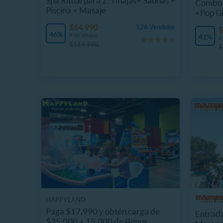
Spa Ritual para 2: Tinajas+ Saunas +
Combo 
Piscina + Masaje
+Pop G
$64.990
126 Vendidos
$
46%
P. NORMAL
41%
P
$119.990
$
HAPPYLAND
Paga $17.990 y obtén carga de
Entrada
$25.000 + 15.000 de Bonus