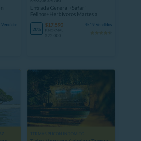
PARQUE SAFARI
en
Entrada General+Safari
Felinos+Herbívoros Martes a
Domingo
$17.590
 Vendidos
4519 Vendidos
20%
P. NORMAL
$22.000
AZ
TERMAS PUCON INDOMITO