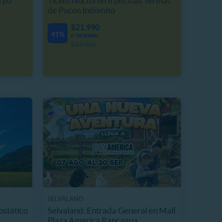
rpo
Ticket Nocturno 6 piscinas Termas
de Pucon Indomito
$21.990
41%
P. NORMAL
$37.000
SELVALAND
ostático
Selvaland: Entrada General en Mall
Plaza America Rancagua