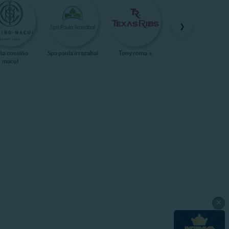
❯
ña cousiño
Spa paula irrazabal
Tony roma´s
Kidzania
macul
×