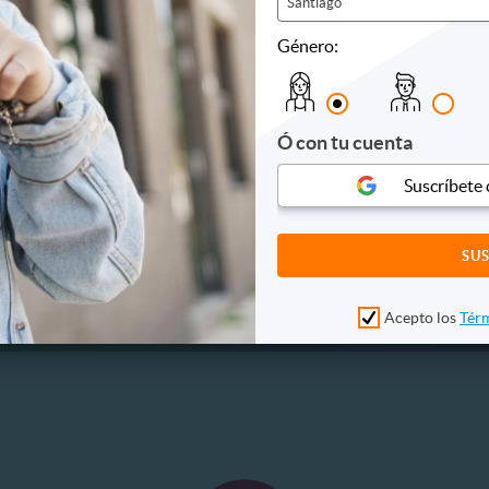
Santiago
18.990
$18.990
10
71%
. NORMAL
P. NORMAL
Género:
30.000
$65.000
Ó con tu cuenta
Suscríbete
Acepto los
Térm