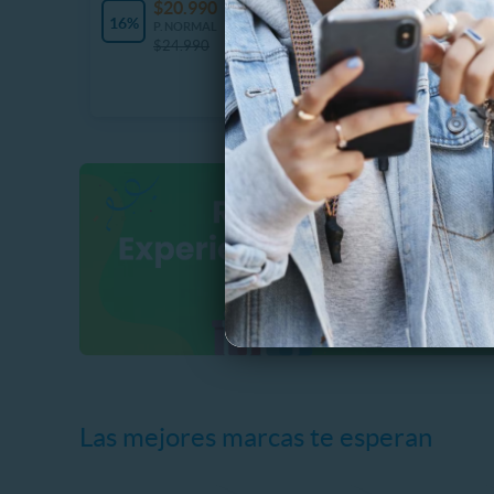
$20.990
$
10 Vendidos
16%
37%
P. NORMAL
P
$24.990
$
Las mejores marcas te esperan