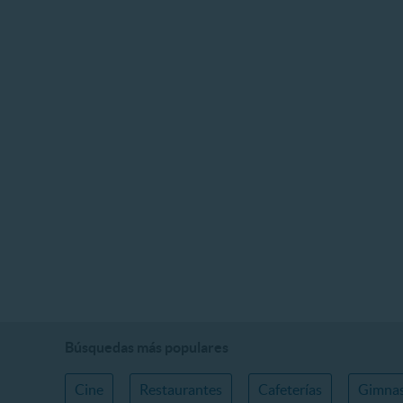
Búsquedas más populares
Cine
Restaurantes
Cafeterías
Gimnas