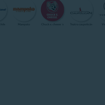
chile
Mampato
Chuck e. cheese ´s
Teatro caupolicán
Vi