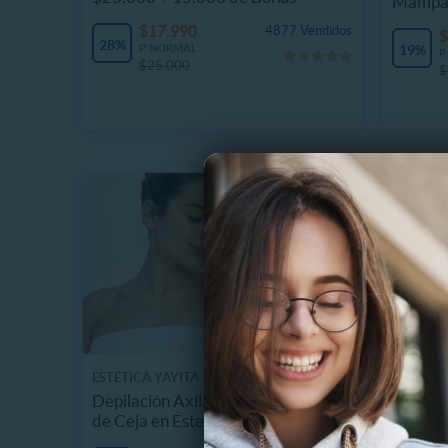
Mampa
$17.990
4877 Vendidos
$
28%
P. NORMAL
19%
P
$25.000
$
ESTÉTICA YAYITA
CENTRO 
Depilación Axilas+ Bozo+Perfilado
Higiene
de Ceja en Estetica Yayita
Profila