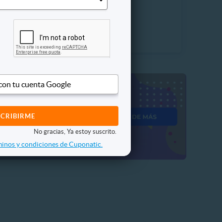
 Vendidos
$63.990
20%
P. NORMAL
$79.990
 con tu cuenta Google
No gracias, Ya estoy suscrito.
inos y condiciones de Cuponatic.