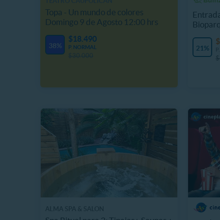
TEATRO CAUPOLICÁN
Topa - Un mundo de colores
Entrada
Domingo 9 de Agosto 12:00 hrs
Biopar
$18.490
$
38%
P. NORMAL
21%
P
$30.000
$
ALMA SPA & SALON