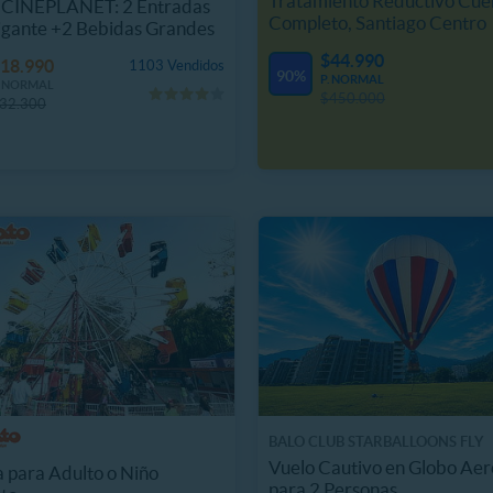
Tratamiento Reductivo Cue
CINEPLANET: 2 Entradas
Completo, Santiago Centro
igante +2 Bebidas Grandes
$44.990
18.990
1103 Vendidos
90%
P. NORMAL
. NORMAL
$450.000
32.300
BALO CLUB STARBALLOONS FLY
Vuelo Cautivo en Globo Aer
 para Adulto o Niño
para 2 Personas