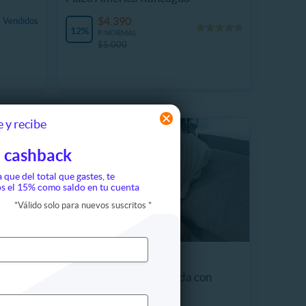
$4.390
 Vendidos
12%
P. NORMAL
$5.000
 y recibe
 cashback
a que del total que gastes, te
s el 15% como saldo en tu cuenta
*
Válido solo para nuevos suscritos
*
Hombres
Limpieza Facial Profunda con
Hydrash