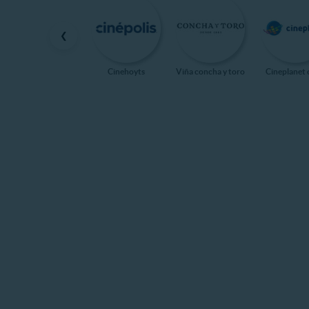
❮
Cinehoyts
Viña concha y toro
Cineplanet 