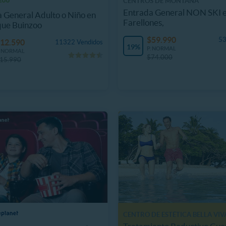
CENTROS DE MONTAÑA
Entrada General NON SKI 
 General Adulto o Niño en
Farellones,
que Buinzoo
$59.990
53
12.590
11322 Vendidos
19%
P. NORMAL
. NORMAL
$74.000
15.990
CENTRO DE ESTÉTICA BELLA VIV