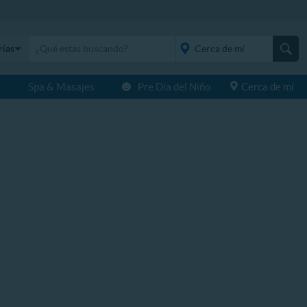
rías
s
Spa & Masajes
Pre Día del Niño
Cerca de mí
placeholder="Todo el
país">