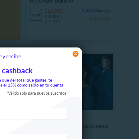
Bioparque Buinzoo
$12.590
11403 Vendidos
21%
P. NORMAL
$15.990
 y recibe
 cashback
a que del total que gastes, te
s el 15% como saldo en tu cuenta
*
Válido solo para nuevos suscritos
*
Entrada Para Cinepolis de ¡Lunes a
Domingo!