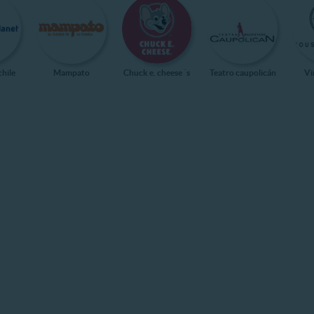
chile
Mampato
Chuck e. cheese ´s
Teatro caupolicán
Vi