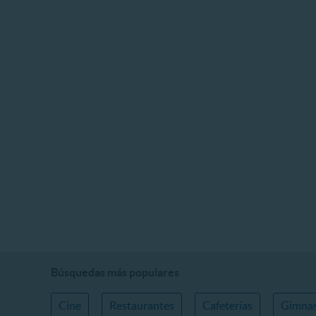
Búsquedas más populares
Cine
Restaurantes
Cafeterías
Gimnas