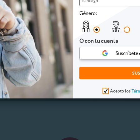
Santiago
59.900
1 Vendidos
$19.990
316
. NORMAL
13%
P. NORMAL
Género:
100.000
$22.950
Ó con tu cuenta
Suscríbete
Acepto los
Térm