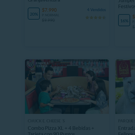
Jumper 
Festivo
$7.990
4 Vendidos
20%
P. NORMAL
$
$9.990
16%
P
$
CHUCK E. CHEESE ´S
PARQUE 
Combo Pizza XL + 4 Bebidas +
Entrada
Tarjeta con 90 Puntos
Felinos