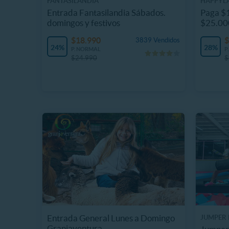
FANTASILANDIA
HAPPYL
Entrada Fantasilandia Sábados.
Paga $1
domingos y festivos
$25.00
$18.990
$
3839 Vendidos
24%
28%
P. NORMAL
P
$24.990
$
Entrada General Lunes a Domingo
JUMPER 
Granjaventura