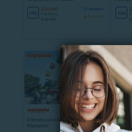
Domin
$34.990
$
78 Vendidos
29%
20%
P. NORMAL
P
$48.980
$
BALO CL
Vuelo C
Entrada para Adulto o Niño
para 2 
Mampato