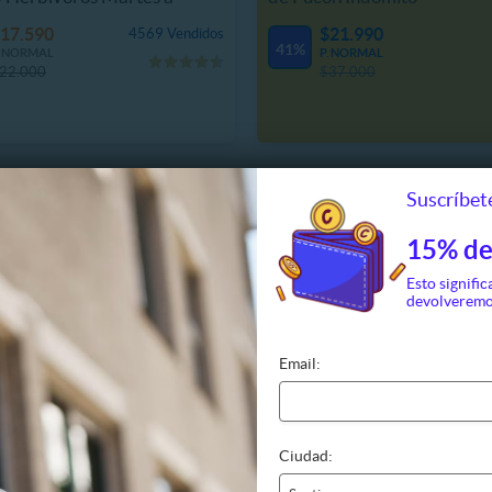
go
17.590
$21.990
4569 Vendidos
41%
. NORMAL
P. NORMAL
22.000
$37.000
Suscríbete
15% de
Esto signific
devolveremo
Email:
UB STARBALLOONS FLY
autivo en Globo Aerostático
Entrada KidZania® Niño
Ciudad:
Personas