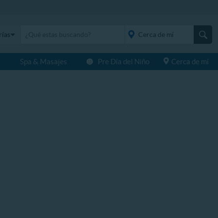
rías
s
Spa & Masajes
Pre Día del Niño
Cerca de mí
placeholder="Todo el
país">