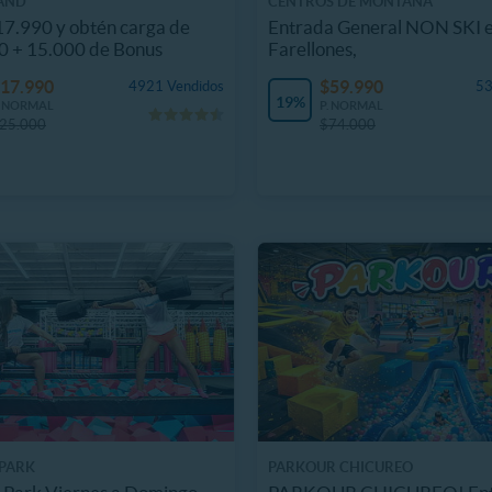
AND
CENTROS DE MONTAÑA
7.990 y obtén carga de
Entrada General NON SKI 
0 + 15.000 de Bonus
Farellones,
17.990
$59.990
4921 Vendidos
53
19%
. NORMAL
P. NORMAL
25.000
$74.000
PARK
PARKOUR CHICUREO