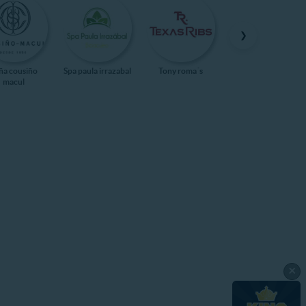
❯
ña cousiño
Spa paula irrazabal
Tony roma´s
Kidzania
macul
×