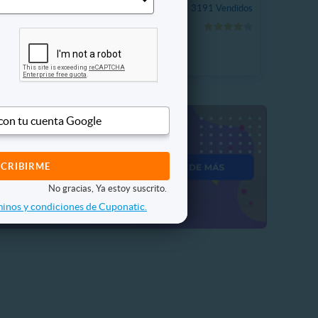
$4.990
 Vendidos
3191 Vendidos
37%
P. NORMAL
$7.900
 con tu cuenta Google
No gracias, Ya estoy suscrito.
inos y condiciones de Cuponatic.