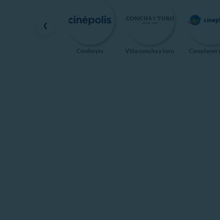
❮
Cinehoyts
Viña concha y toro
Cineplanet 