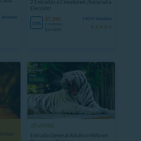
rada
2 Entradas a Cineplanet ¡Sucursal a
Elección!
 Vendidos
$7.290
14024 Vendidos
51%
P. NORMAL
$14.800
Termas
Entrada General Adulto o Niño en