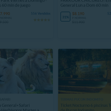
Park Viernes a Domingo -
PARKOUR CHICUREO! Ent
s 60 min de juego
General Lun a Dom 60 min
7.990
$8.190
556 Vendidos
52
31%
. NORMAL
P. NORMAL
9.500
$11.900
SAFARI
TERMAS PUCON INDOMITO
 General+Safari
Ticket Nocturno 6 piscinas 
+Herbívoros Martes a
de Pucon Indomito