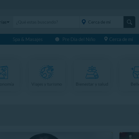
rías
s
Spa & Masajes
Pre Día del Niño
Cerca de mí
placeholder="Todo el
país">
ronomía
Viajes y turismo
Bienestar y salud
Bell