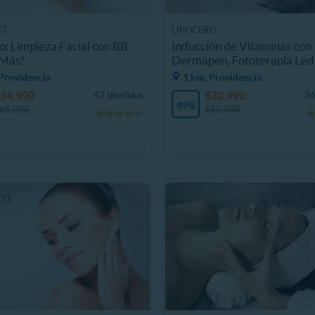
O
LIPOCERO
o: Limpieza Facial con BB
Inducción de Vitaminas con
 Más!
Dermapen, Fototerapia Led
Providencia
1 km, Providencia
34.990
$32.990
47 Vendidos
36
49%
65.000
$65.000