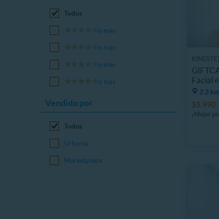
Todos
o más
o más
KINESTE
o más
GIFTCA
Facial 
o más
2.3 km
Vendido por
$5.990
¡Mejor pr
Todos
Urbania
Marketplace