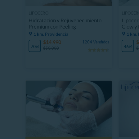
LIPOCERO
LIPOCER
Hidratación y Rejuvenecimiento
Lipocer
Premium con Peeling
Glow y
1 km, Providencia
1 km, 
$14.990
$
1204 Vendidos
70%
46%
$50.000
$