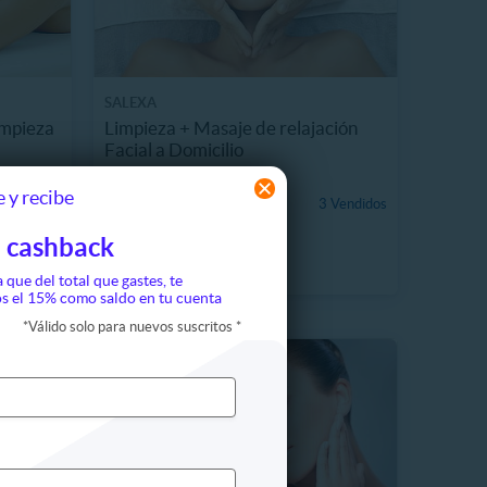
SALEXA
impieza
Limpieza + Masaje de relajación
Facial a Domicilio
14 km, Providencia
 Vendidos
 y recibe
$19.990
3 Vendidos
50%
$40.000
 cashback
a que del total que gastes, te
s el 15% como saldo en tu cuenta
*
Válido solo para nuevos suscritos
*