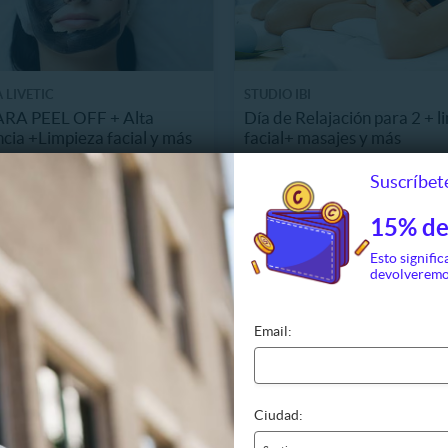
 LIVETIC
STUDIO IBI
A PEEL OFF + Alta
Día de Relajación para 2 + l
cia +Limpieza facial y más
facial+ masajes y más
, Providencia
$49.990
88
Suscríbete
62%
14.990
47 Vendidos
$130.000
50.000
15% de
Esto signific
devolveremo
Email:
Ciudad: