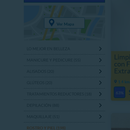
Ver Mapa
LO MEJOR EN BELLEZA
Limpi
MANICURE Y PEDICURE (55)
con F
Extr
ALISADOS (20)
1.4 km
GLÚTEOS (20)
63%
TRATAMIENTOS REDUCTORES (18)
DEPILACIÓN (88)
MAQUILLAJE (51)
ROSTRO Y PIEL (198)