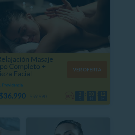
Relajación Masaje
po Completo +
VER OFERTA
eza Facial
, Providencia
3
00
12
$36.990
$59.990
D
H
M