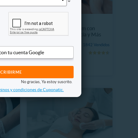
LIPOCERO
sion +
Limpieza Facial Premium con
Peeling + Alta Frecuencia y Más
$14.990
1842 Vendidos
42%
 Vendidos
$25.990
 con tu cuenta Google
No gracias, Ya estoy suscrito.
inos y condiciones de Cuponatic.