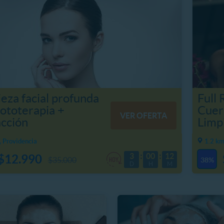
eza facial profunda
Full 
ototerapia +
Cuer
VER OFERTA
acción
Limpi
, Providencia
1.2 km
3
00
12
$12.990
$35.000
38%
D
H
M