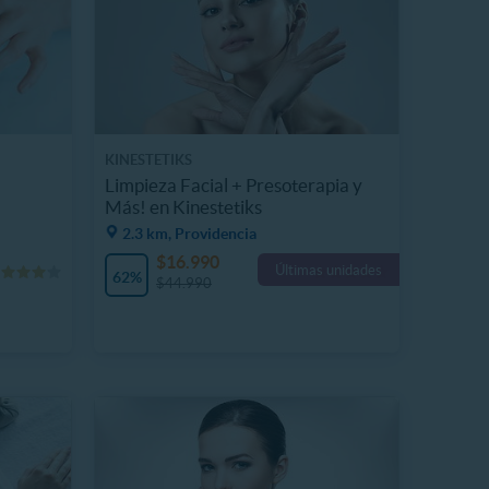
KINESTETIKS
Limpieza Facial + Presoterapia y
Más! en Kinestetiks
2.3 km, Providencia
$16.990
Últimas unidades
62%
$44.990