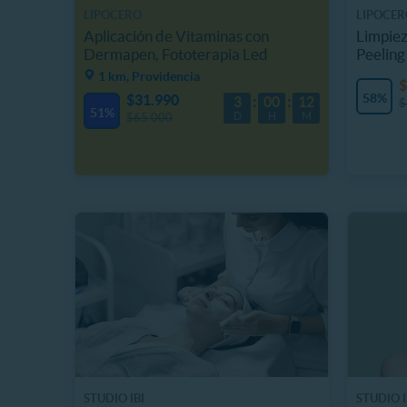
LIPOCERO
LIPOCER
Aplicación de Vitaminas con
Limpiez
Dermapen, Fototerapia Led
Peeling
1 km, Providencia
$
58%
$31.990
3
00
12
$
51%
D
H
M
$65.000
STUDIO IBI
STUDIO I