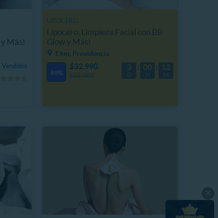
LIPOCERO
Lipocero: Limpieza Facial con BB
 y Más!
Glow y Más!
1 km, Providencia
$32.990
 Vendidos
3
00
12
49%
D
H
M
$65.000
×