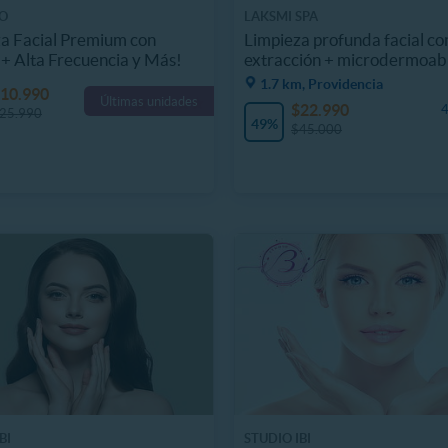
O
LAKSMI SPA
a Facial Premium con
Limpieza profunda facial co
 + Alta Frecuencia y Más!
extracción + microdermoab
1.7 km, Providencia
10.990
Últimas unidades
$22.990
4
25.990
49%
$45.000
BI
STUDIO IBI