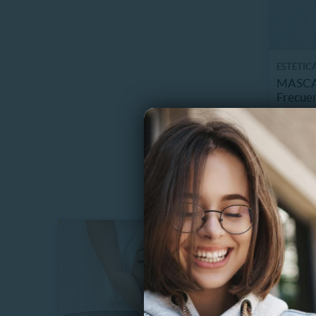
ESTÉTICA
MASCAR
Frecuen
1.7 km
$
70%
$