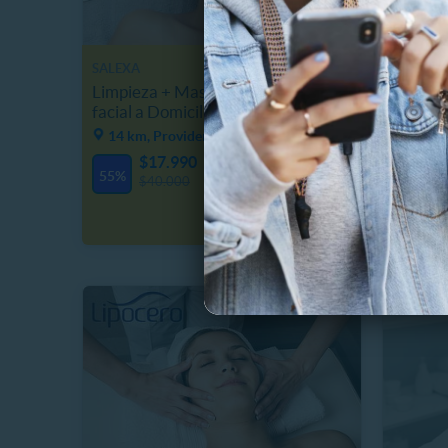
SALEXA
KINEMAL
Limpieza + Masaje de relajación
Renueva
facial a Domicilio
Experie
14 km, Providencia
1.2 km
$17.990
$
3
00
12
55%
50%
D
H
M
$40.000
$