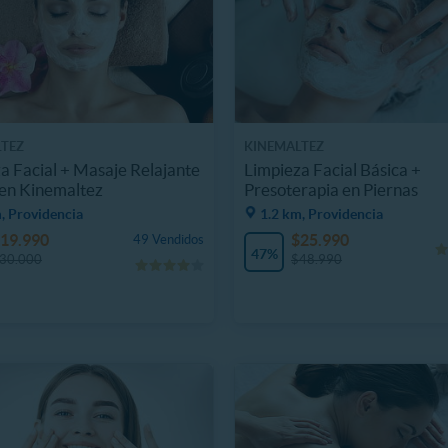
TEZ
KINEMALTEZ
a Facial + Masaje Relajante
Limpieza Facial Básica +
en Kinemaltez
Presoterapia en Piernas
, Providencia
1.2 km, Providencia
19.990
$25.990
49 Vendidos
47%
30.000
$48.990