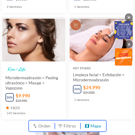
3
Vendidos
1
Vendidos
×
×
HEY STUDIO
Limpieza facial + Exfoliación +
Microdermoabrasión + Peeling
Microdermoabrasión
ultrasónico + Masaje +
$24.990
Vapozono
26
%
$34.000
$9.990
50
%
1
Vendidos
$19.990
3.8
(
25
)
142
Vendidos
Orden
Filtros
Mapa