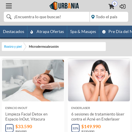
0
Destacados
Atrapa Ofertas
Spa & Masajes
Pre Día del 
Rostro y piel
Microdermoabrasión
ESPACIO INOUT
ENDERLASER
Limpieza Facial Detox en
6 sesiones de tratamiento láser
Espacio InOut, Vitacura
contra el Acné en Enderlaser
$33.590
$149.990
33
%
32
%
$50.000
$220.000