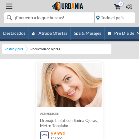
0
Destacados
Atrapa Ofertas
Spa & Masajes
Pre Día del 
Rostro y piel
Reducción de ojeras
ALTMEDICEN
Drenaje Linfático Elimina Ojeras,
Metro Tobalaba
$9.990
52
%
$21.000