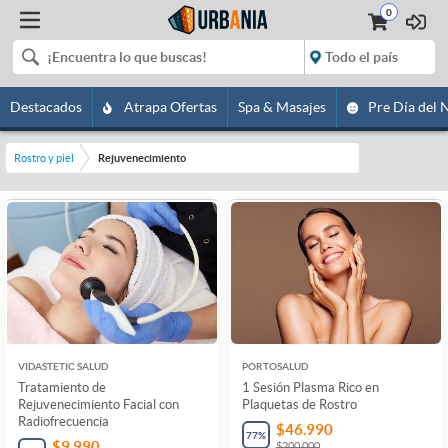
0
Destacados
Atrapa Ofertas
Spa & Masajes
Pre Día del 
Rostro y piel
Rejuvenecimiento
VIDASTETIC SALUD
PORTOSALUD
Tratamiento de
1 Sesión Plasma Rico en
Rejuvenecimiento Facial con
Plaquetas de Rostro
Radiofrecuencia
$46.990
77
%
$9.990
$200.000