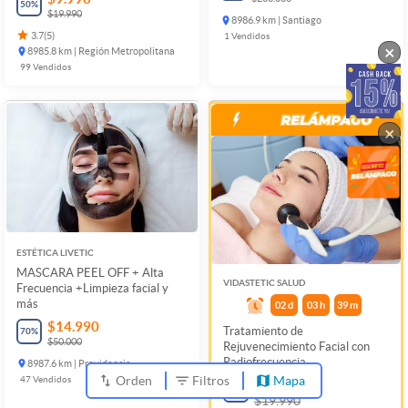
50
%
$19.990
8986.9 km | Santiago
3.7
(
5
)
1
Vendidos
×
8985.8 km | Región Metropolitana
99
Vendidos
×
ESTÉTICA LIVETIC
MASCARA PEEL OFF + Alta
VIDASTETIC SALUD
Frecuencia +Limpieza facial y
más
02
d
03
h
39
m
$14.990
Tratamiento de
70
%
$50.000
Rejuvenecimiento Facial con
Radiofrecuencia
8987.6 km | Providencia
Orden
Filtros
Mapa
47
Vendidos
$8.990
55
%
$19.990