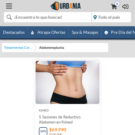
0
Destacados
Atrapa Ofertas
Spa & Masajes
Pre Día del 
Tratamientos Corporales
Abdominoplastía
KIMED
5 Sesiones de Reductivo
Abdomen en Kimed
$69.990
30
%
$100.000