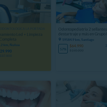
Odontopediatria 2 sellantes
 ODONTOLÓGICA LA PORTADA
destartraje y más en Grupo 
eamiento Led + Limpieza
 Completa
19584.9 km, Santiago
.2 km, Ñuñoa
$64.990
2
57%
$150.000
29.990
137.800