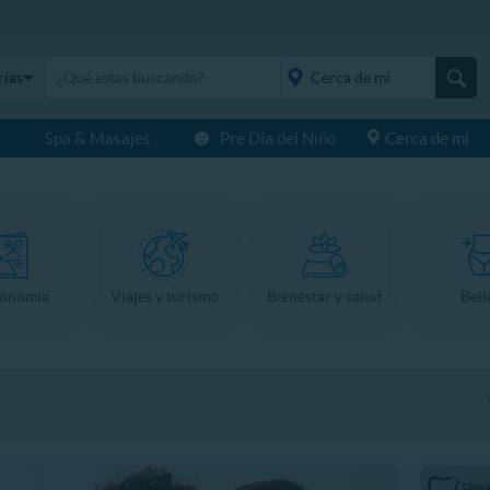
rías
s
Spa & Masajes
Pre Día del Niño
Cerca de mí
placeholder="Todo el
país">
ronomía
Viajes y turismo
Bienestar y salud
Bell