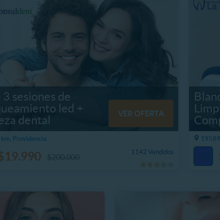
o 3 sesiones de
Blan
queamiento led +
Limp
VER OFERTA
eza dental
Comp
km, Providencia
19589
1142 Vendidos
$19.990
$200.000
75%