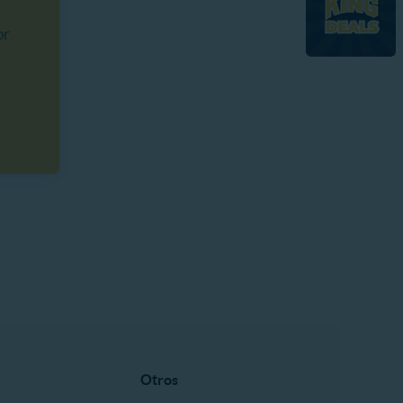
or
Otros