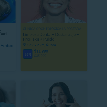
,
CLINICA ODONTOLÓGICA LA PORTADA
Bari
Limpieza Dental + Destartraje +
Profilaxis + Pulido
19589.2 km, Ñuñoa
 Vendidos
$11.990
66%
$35.000