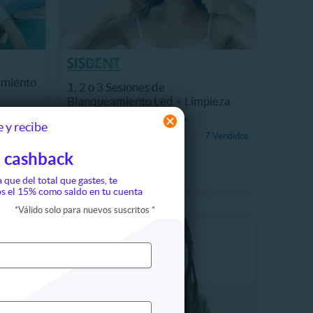
amiento
1, 2 o 3 Sesiones de
Blanqueamiento Led + Limpieza
Dental
19587.5 km, Providencia
 y recibe
 Vendidos
$19.990
7 Vendidos
83%
$120.000
 cashback
a que del total que gastes, te
s el 15% como saldo en tu cuenta
*
Válido solo para nuevos suscritos
*