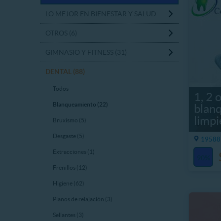
LO MEJOR EN BIENESTAR Y SALUD
OTROS (6)
GIMNASIO Y FITNESS (31)
DENTAL (88)
Todos
1, 2 
Blanqueamiento (22)
blan
limpi
Bruxismo (5)
Desgaste (5)
19588 
Extracciones (1)
90%
Frenillos (12)
Higiene (62)
Planos de relajación (3)
Sellantes (3)