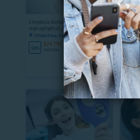
Limpieza dental,destartraje
DENTAL 
supragingival, profilaxis, fluor
Limpiez
Supragi
19584.9 km, Santiago
19586
$24.790
25 Vendidos
50%
$50.000
$
41%
$