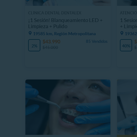
CLÍNICA DENTAL DENTALEX
ATENCIÓ
VALERIA
¡1 Sesión! Blanqueamiento LED +
1 Sesio
Limpieza + Pulido
+ Limpi
19585 km, Región Metropolitana
19362
$43.990
$
85 Vendidos
2%
40%
$45.000
$