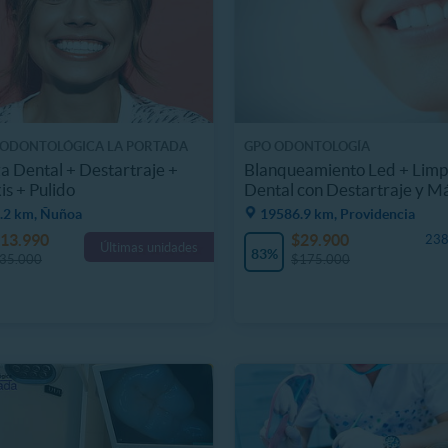
 ODONTOLÓGICA LA PORTADA
GPO ODONTOLOGÍA
a Dental + Destartraje +
Blanqueamiento Led + Limp
is + Pulido
Dental con Destartraje y M
.2 km, Ñuñoa
19586.9 km, Providencia
13.990
$29.900
238
Últimas unidades
83%
35.000
$175.000