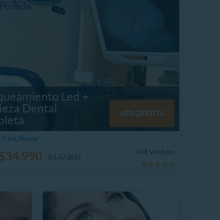
queamiento Led +
ieza Dental
VER OFERTA
leta
.2 km, Ñuñoa
408 Vendidos
$34.990
$137.800