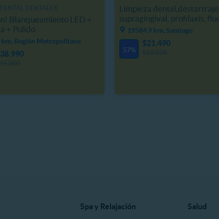
Limpieza dental,destartraje
 DENTAL DENTALEX
supragingival, profilaxis, flu
ón! Blanqueamiento LED +
a + Pulido
19584.9 km, Santiago
 km, Región Metropolitana
$21.490
57%
$50.000
38.990
45.000
Spa y Relajación
Salud