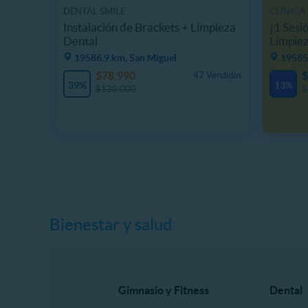
DENTAL SMILE
CLÍNICA
Instalación de Brackets + Limpieza
¡1 Sesi
Dental
Limpiez
19586.9 km, San Miguel
19585
$78.990
$
47 Vendidos
39%
13%
$130.000
$
Bienestar y salud
Gimnasio y Fitness
Dental