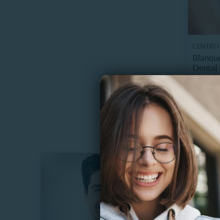
CENTRO
Blanqu
Dental
19299
$
86%
$