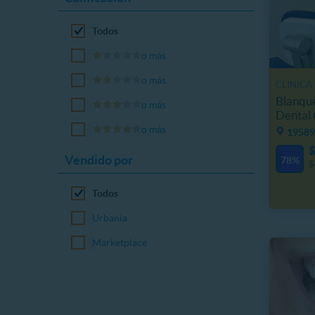
Todos
o más
o más
CLINICA
Blanqu
o más
Dental
o más
19589
$
Vendido por
78%
$
Todos
Urbania
Marketplace