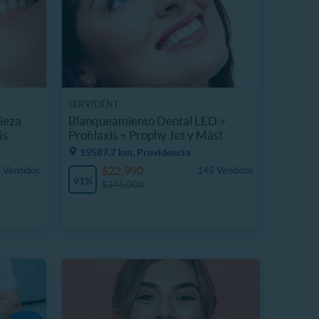
SERVIDENT
ieza
Blanqueamiento Dental LED +
ás
Profilaxis + Prophy Jet y Más!
19587.7 km, Providencia
$22.990
 Vendidos
145 Vendidos
91%
$245.000