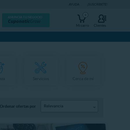
AYUDA
¡SUSCRÍBETE!
0
ANUNCIA TU NEGOCIO
Mi carro
Clientes
eza
Servicios
Cerca de mí
Relevancia
Ordenar ofertas por