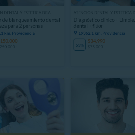
N DENTAL Y ESTÉTICA DRA
ATENCIÓN DENTAL Y ESTÉTICA 
 OPORTO
VALERIA OPORTO
n de blanqueamiento dental
Diagnóstico clinico + Limpie
eza para 2 personas
dental + flúor
.1 km, Providencia
19362.1 km, Providencia
150.000
$34.990
53%
250.000
$75.000