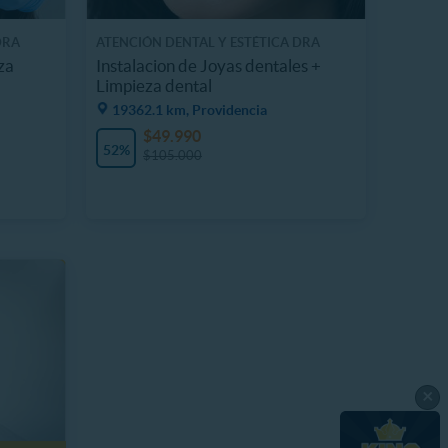
DRA
ATENCIÓN DENTAL Y ESTÉTICA DRA
VALERIA OPORTO
za
Instalacion de Joyas dentales +
Limpieza dental
19362.1 km, Providencia
$49.990
52%
$105.000
×