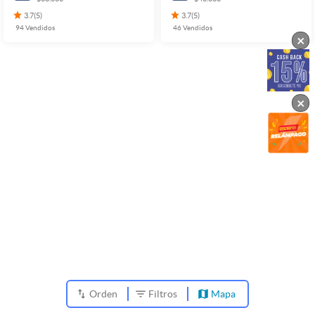
3.7
(
5
)
3.7
(
5
)
94
Vendidos
46
Vendidos
×
×
Orden
Filtros
Mapa