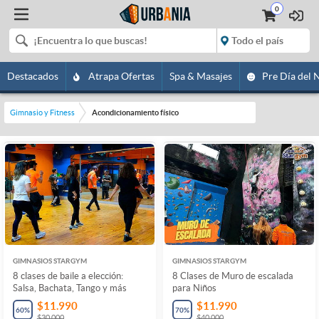
0
Destacados
Atrapa Ofertas
Spa & Masajes
Pre Día del 
Gimnasio y Fitness
Acondicionamiento físico
GIMNASIOS STARGYM
GIMNASIOS STARGYM
8 clases de baile a elección:
8 Clases de Muro de escalada
Salsa, Bachata, Tango y más
para Niños
$11.990
$11.990
60
%
70
%
$30.000
$40.000