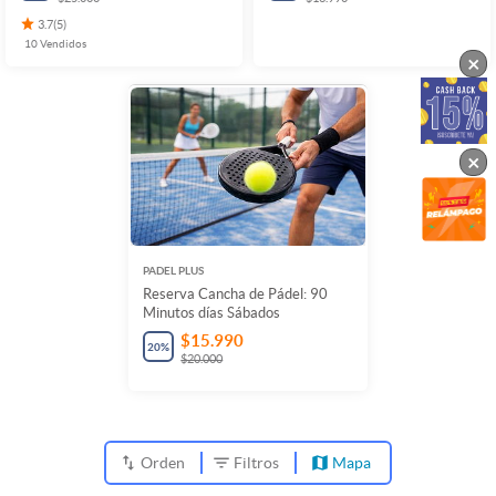
3.7
(
5
)
10
Vendidos
×
×
PADEL PLUS
Reserva Cancha de Pádel: 90
Minutos días Sábados
$15.990
20
%
$20.000
Orden
Filtros
Mapa