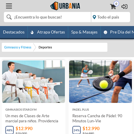
0
Destacados
Atrapa Ofertas
Spa & Masajes
Pre Día del 
Gimnasio y Fitness
Deportes
GIMNASIOS STARGYM
PADEL PLUS
Un mes de Clases de Arte
Reserva Cancha de Pádel: 90
marcial para niños. Providencia
Minutos Lun–Vie
$12.990
$12.990
48
%
24
%
$25.000
$16.990