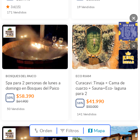
3.6
(
15
)
19
Vendidos
171
Vendidos
×
×
BOSQUES DEL PAICO
ECO RIAM
Spa para 2 personas de lunes a
Curacavi :Tinaja + Cama de
domingo en Bosques del Paico
cuarzo + Sauna+Eco- laguna
para 2
$58.390
10
%
$41.990
$64.900
16
%
$50.000
50
Vendidos
141
Vendidos
Orden
Filtros
Mapa