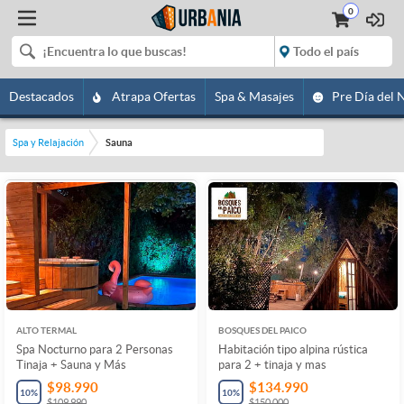
0
Destacados
Atrapa Ofertas
Spa & Masajes
Pre Día del 
Spa y Relajación
Sauna
ALTO TERMAL
BOSQUES DEL PAICO
Spa Nocturno para 2 Personas
Habitación tipo alpina rústica
Tinaja + Sauna y Más
para 2 + tinaja y mas
$98.990
$134.990
10
%
10
%
$109.990
$150.000