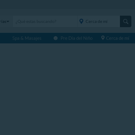
rías
s
Spa & Masajes
Pre Día del Niño
Cerca de mí
placeholder="Todo el
país">