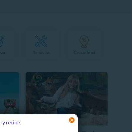
eza
Servicios
Cerca de mí
 y recibe