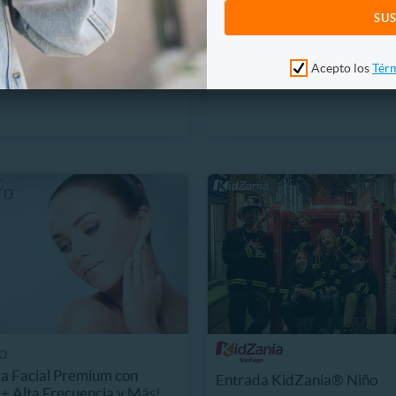
Masaje de Relajación +
 para Adulto o Niño
Descontracturante
to
$12.990
23
10.990
2664 Vendidos
61%
P. NORMAL
Acepto los
Térm
. NORMAL
$32.990
13.500
O
a Facial Premium con
Entrada KidZania® Niño
 + Alta Frecuencia y Más!