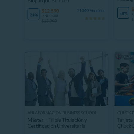
Bioparque Buinzoo
$
$12.590
11340 Vendidos
58%
21%
P
P. NORMAL
$
$15.990
AULAFORMACIÓN BUSINESS SCHOOL
CHUCK E.
Máster + Triple Titulación y
Tarjeta
Certificación Universitaria
Chuck 