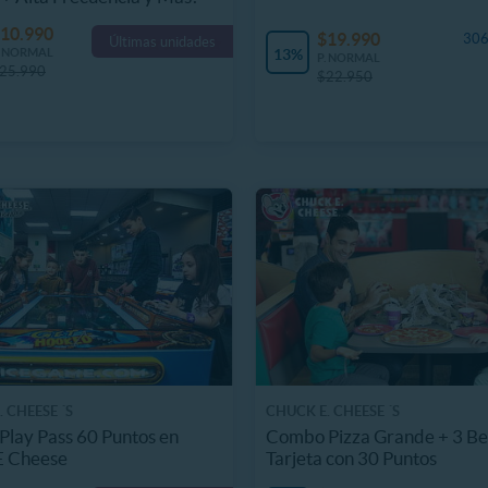
10.990
$19.990
306
Últimas unidades
. NORMAL
13%
P. NORMAL
25.990
$22.950
 CHEESE ´S
CHUCK E. CHEESE ´S
 Play Pass 60 Puntos en
Combo Pizza Grande + 3 Be
E Cheese
Tarjeta con 30 Puntos