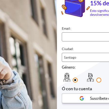
FANTASILANDIA
15% de
Entrada Fantasilandia Sába
das a Cineplanet ¡Sucursal a
domingos y festivos
Esto signific
n!
devolveremo
$18.990
3802
6.990
Últimas unidades
24%
P. NORMAL
. NORMAL
$24.990
Email:
14.800
Ciudad:
Santiago
Género:
Ó con tu cuenta
Suscríbete
KINEMALTEZ