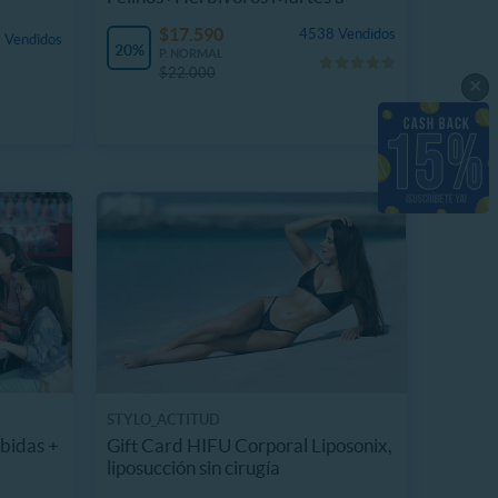
Domingo
$17.590
4538 Vendidos
 Vendidos
20%
P. NORMAL
$22.000
×
STYLO_ACTITUD
bidas +
Gift Card HIFU Corporal Liposonix,
liposucción sin cirugía