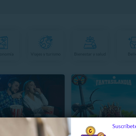
ronomía
Viajes y turismo
Bienestar y salud
Bell
Suscríbete