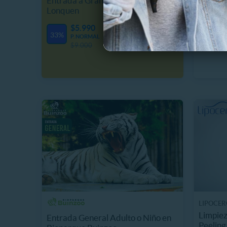
Entrada a Granja Educativa
Entrada
Lonquen
Mampa
$5.990
$
33%
P. NORMAL
19%
P
$9.000
$
LIPOCER
Limpiez
Entrada General Adulto o Niño en
Peeling