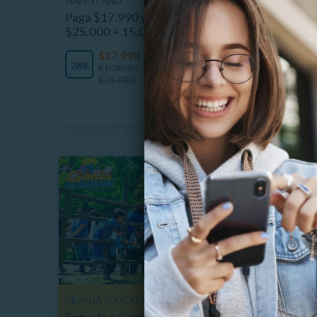
HAPPYLAND
Paga $17.990 y obtén carga de
2 Entra
$25.000 + 15.000 de Bonus
Elecció
$17.990
4884 Vendidos
$
28%
P. NORMAL
53%
P
$25.000
$
GRANJA EDUCATIVA DE LONQUEN