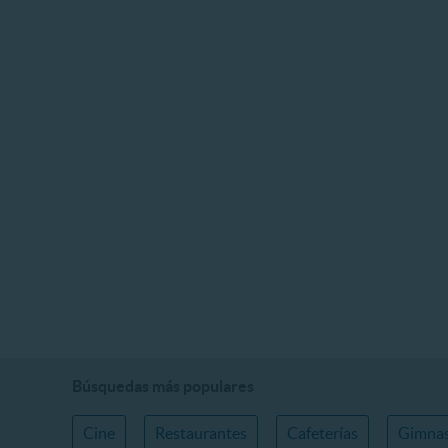
Búsquedas más populares
Cine
Restaurantes
Cafeterías
Gimnas