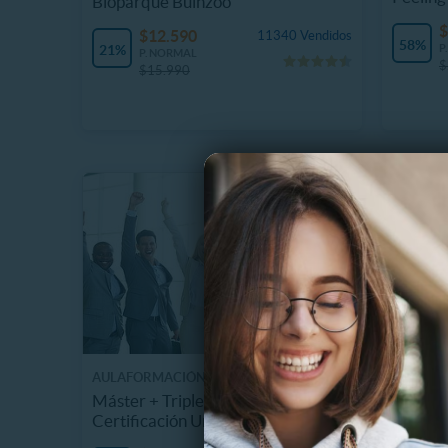
Bioparque Buinzoo
$
$12.590
11340 Vendidos
58%
21%
P
P. NORMAL
$
$15.990
AULAFORMACIÓN BUSINESS SCHOOL
CHUCK E.
Máster + Triple Titulación y
Tarjeta
Certificación Universitaria
Chuck 