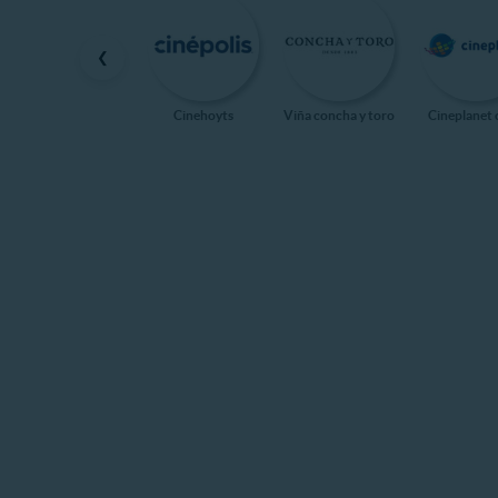
❮
Cinehoyts
Viña concha y toro
Cineplanet 