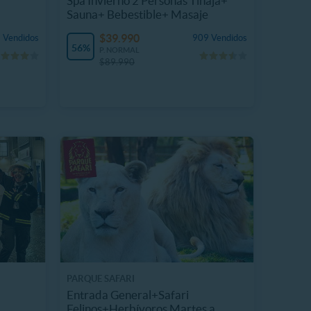
Spa Invierno 2 Personas Tinaja+
Sauna+ Bebestible+ Masaje
$39.990
 Vendidos
909 Vendidos
56%
P. NORMAL
$89.990
PARQUE SAFARI
Entrada General+Safari
Felinos+Herbívoros Martes a