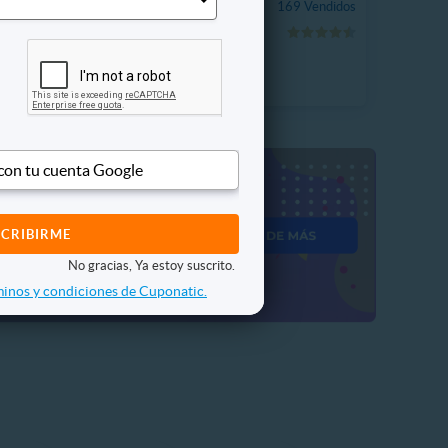
$7.990
 Vendidos
169 Vendidos
¡Mejor precio!
 con tu cuenta Google
No gracias, Ya estoy suscrito.
inos y condiciones de Cuponatic.