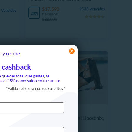
Domingo
$17.590
4538 Vendidos
 Vendidos
20%
P. NORMAL
$22.000
 y recibe
 cashback
a que del total que gastes, te
s el 15% como saldo en tu cuenta
*
Válido solo para nuevos suscritos
*
STYLO_ACTITUD
bidas +
Gift Card HIFU Corporal Liposonix,
liposucción sin cirugía