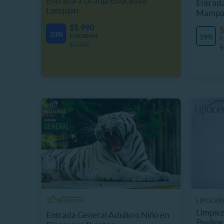
Entrada a Granja Educativa
Entrada
Lonquen
Mampa
$5.990
$
33%
P. NORMAL
19%
P
$9.000
$
LIPOCER
Limpiez
Entrada General Adulto o Niño en
Peeling