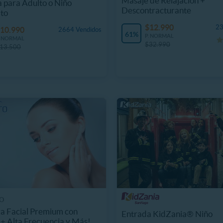
Masaje de Relajación +
 para Adulto o Niño
Descontracturante
to
$12.990
23
10.990
2664 Vendidos
61%
P. NORMAL
. NORMAL
$32.990
13.500
O
a Facial Premium con
Entrada KidZania® Niño
 + Alta Frecuencia y Más!