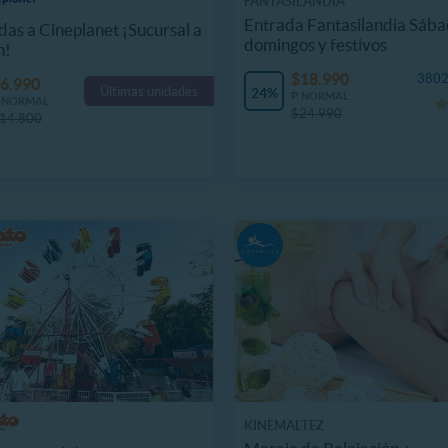
FANTASILANDIA
Entrada Fantasilandia Sába
das a Cineplanet ¡Sucursal a
domingos y festivos
n!
$18.990
3802
6.990
Últimas unidades
24%
P. NORMAL
. NORMAL
$24.990
14.800
KINEMALTEZ