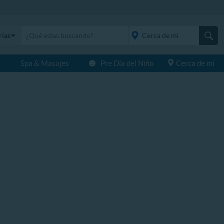
rías
s
Spa & Masajes
Pre Día del Niño
Cerca de mí
placeholder="Todo el
país">