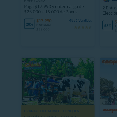
HAPPYLAND
Paga $17.990 y obtén carga de
2 Entra
$25.000 + 15.000 de Bonus
Elecció
$17.990
4886 Vendidos
$
28%
P. NORMAL
53%
P
$25.000
$
GRANJA EDUCATIVA DE LONQUEN