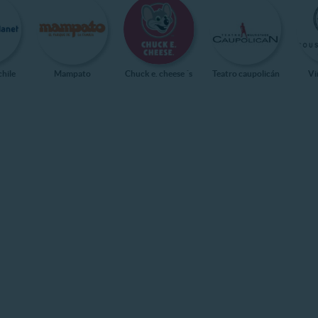
chile
Mampato
Chuck e. cheese ´s
Teatro caupolicán
Vi