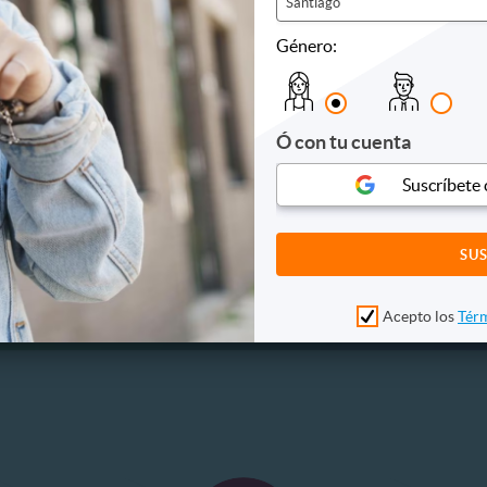
Santiago
12.990
$25.990
3
Últimas unidades
21%
. NORMAL
P. NORMAL
Género:
21.990
$32.839
Ó con tu cuenta
Suscríbete
Acepto los
Térm