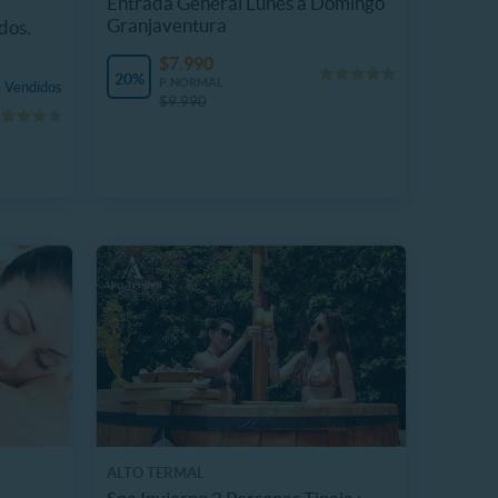
Entrada General Lunes a Domingo
Granjaventura
dos.
$7.990
20%
P. NORMAL
 Vendidos
$9.990
ALTO TERMAL