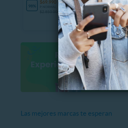
$69.990
$
Últimas unidades
98%
41%
P. NORMAL
P
$2.850.000
$
Las mejores marcas te esperan