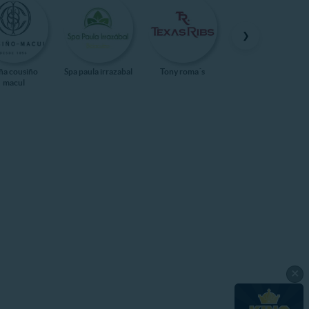
❯
ña cousiño
Spa paula irrazabal
Tony roma´s
Kidzania
macul
×