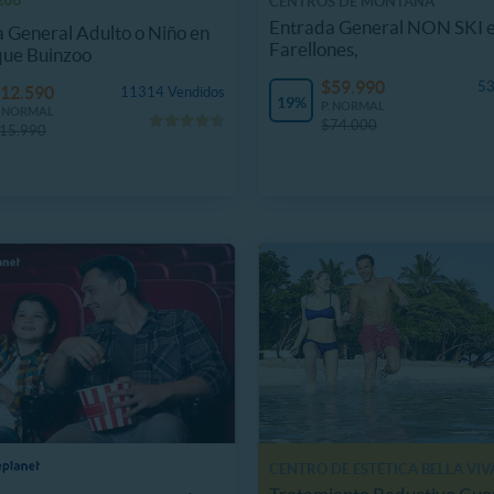
CENTROS DE MONTAÑA
Entrada General NON SKI 
 General Adulto o Niño en
Farellones,
que Buinzoo
$59.990
53
12.590
11314 Vendidos
19%
P. NORMAL
. NORMAL
$74.000
15.990
CENTRO DE ESTÉTICA BELLA VIV