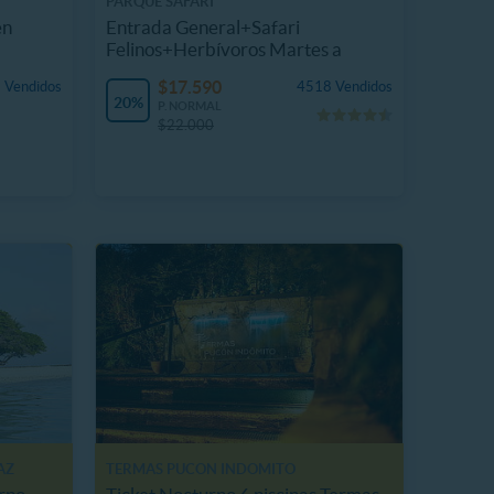
PARQUE SAFARI
en
Entrada General+Safari
Felinos+Herbívoros Martes a
Domingo
$17.590
 Vendidos
4518 Vendidos
20%
P. NORMAL
$22.000
AZ
TERMAS PUCON INDOMITO