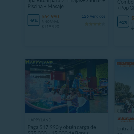
Spa Ritual para 2: Tinajas+ Saunas +
Combo 
Piscina + Masaje
+Pop G
$64.990
126 Vendidos
$
46%
P. NORMAL
41%
P
$119.990
$
HAPPYLAND
Paga $17.990 y obtén carga de
Entrada
$25.000 + 15.000 de Bonus