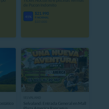
rpo
Ticket Nocturno 6 piscinas Termas
de Pucon Indomito
$21.990
41%
P. NORMAL
$37.000
SELVALAND
ostático
Selvaland: Entrada General en Mall
Plaza America Rancagua