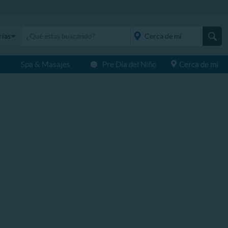
rías
s
Spa & Masajes
Pre Día del Niño
Cerca de mí
placeholder="Todo el
país">