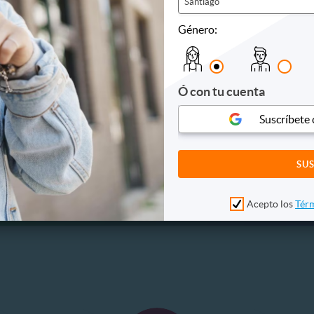
Santiago
18.990
$18.990
10
71%
. NORMAL
P. NORMAL
Género:
30.000
$65.000
Ó con tu cuenta
Suscríbete
Acepto los
Térm