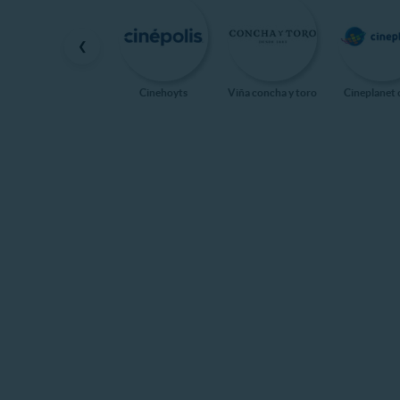
❮
Cinehoyts
Viña concha y toro
Cineplanet 