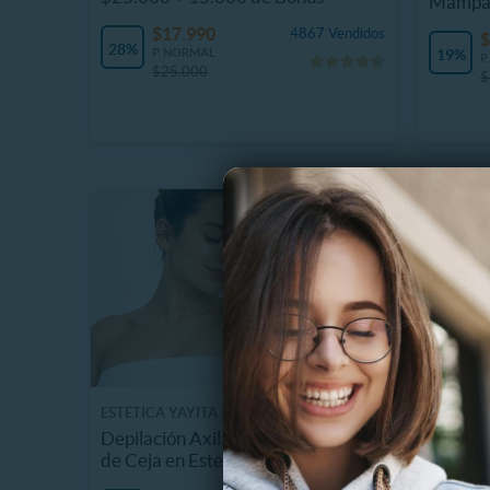
Mampa
$17.990
4867 Vendidos
$
28%
P. NORMAL
19%
P
$25.000
$
ESTÉTICA YAYITA
CENTRO 
Depilación Axilas+ Bozo+Perfilado
Higiene
de Ceja en Estetica Yayita
Profila