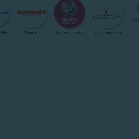
chile
Mampato
Chuck e. cheese ´s
Teatro caupolicán
Vi