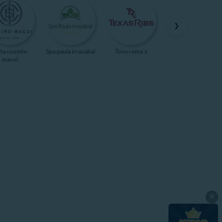
❯
ña cousiño
Spa paula irrazabal
Tony roma´s
Kidzania
macul
×