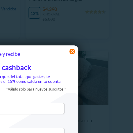
$4.390
 Vendidos
12%
P. NORMAL
$5.000
 y recibe
 cashback
a que del total que gastes, te
s el 15% como saldo en tu cuenta
*
Válido solo para nuevos suscritos
*
Hombres
Limpieza Facial Profunda con
Hydrash