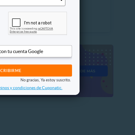
 Vendidos
$63.990
20%
P. NORMAL
$79.990
 con tu cuenta Google
No gracias, Ya estoy suscrito.
inos y condiciones de Cuponatic.