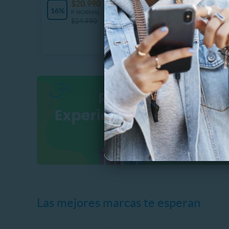
$20.990
$
10 Vendidos
16%
37%
P. NORMAL
P
$24.990
$
Las mejores marcas te esperan