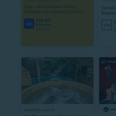
TEATRO CAUPOLICÁN
Topa - Un mundo de colores
Entrada
Domingo 9 de Agosto 12:00 hrs
Biopar
$18.490
$
38%
P. NORMAL
21%
P
$30.000
$
ALMA SPA & SALON