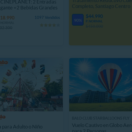
Tratamiento Reductivo Cue
CINEPLANET: 2 Entradas
Completo, Santiago Centro
igante +2 Bebidas Grandes
$44.990
18.990
1097 Vendidos
90%
P. NORMAL
. NORMAL
$450.000
32.300
BALO CLUB STARBALLOONS FLY
Vuelo Cautivo en Globo Aer
 para Adulto o Niño
para 2 Personas