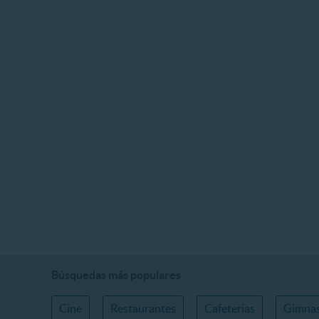
Búsquedas más populares
Cine
Restaurantes
Cafeterías
Gimnas