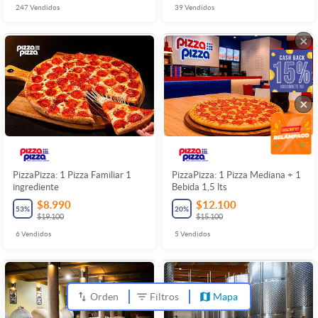
247
Vendidos
39
Vendidos
×
×
PizzaPizza: 1 Pizza Familiar 1
PizzaPizza: 1 Pizza Mediana + 1
ingrediente
Bebida 1,5 lts
$8.990
$12.100
53
%
20
%
$19.100
$15.100
6
Vendidos
5
Vendidos
Orden
Filtros
Mapa