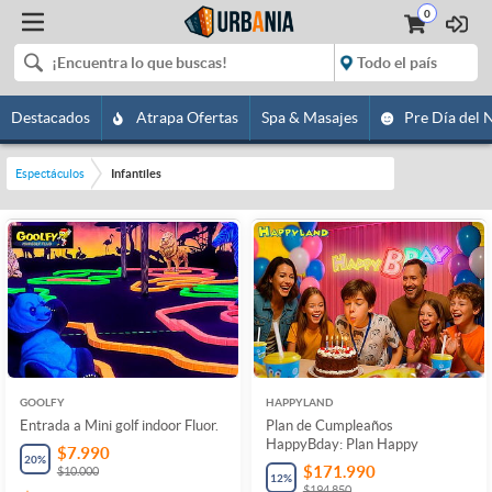
0
Destacados
Atrapa Ofertas
Spa & Masajes
Pre Día del 
Espectáculos
Infantiles
GOOLFY
HAPPYLAND
Entrada a Mini golf indoor Fluor.
Plan de Cumpleaños
HappyBday: Plan Happy
$7.990
20
%
$171.990
$10.000
12
%
$194.850