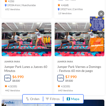
4.2
(
6
)
19334.4 km | Huechuraba
4.4
(
68
)
652
Vendidos
19327 km | Cerrillos
×
13
Vendidos
×
JUMPER PARK
JUMPER PARK
Jumper Park Lunes a Jueves 60
Jumper Park Viernes a Domingo
Minutos
- Festivos 60 min de juego
$6.990
$7.990
18
%
16
%
$8.500
$9.500
4.3
(
335
)
4.3
(
335
)
442
Vendidos
643
Vendidos
Orden
Filtros
Mapa