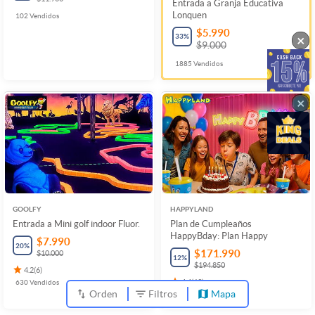
Entrada a Granja Educativa
Lonquen
102
Vendidos
$5.990
33
%
×
$9.000
1885
Vendidos
×
GOOLFY
HAPPYLAND
Entrada a Mini golf indoor Fluor.
Plan de Cumpleaños
HappyBday: Plan Happy
$7.990
20
%
$171.990
$10.000
12
%
$194.850
4.2
(
6
)
630
Vendidos
4.4
(
69
)
Orden
Filtros
Mapa
13
Vendidos