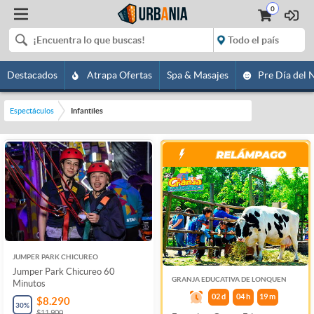
0
Destacados
Atrapa Ofertas
Spa & Masajes
Pre Día del 
Espectáculos
Infantiles
JUMPER PARK CHICUREO
Jumper Park Chicureo 60
GRANJA EDUCATIVA DE LONQUEN
Minutos
02
d
04
h
19
m
$8.290
30
%
$11.900