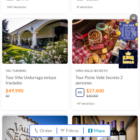
340
Vendidos
8
Vendidos
×
×
TAC TURISMO
VIÑA VALLE SECRETO
Tour Viña Undurraga incluye
Tour Picnic Valle Secreto 2
traslados
personas
$49.990
$27.600
8
%
$0
$30.000
49
Vendidos
Orden
Filtros
Mapa