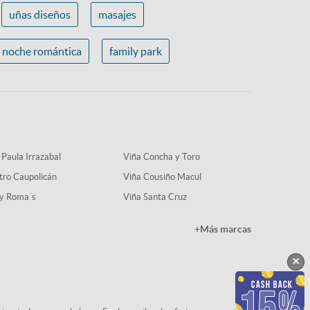
uñas diseños
masajes
noche romántica
family park
 Paula Irrazabal
Viña Concha y Toro
tro Caupolicán
Viña Cousiño Macul
y Roma´s
Viña Santa Cruz
+Más marcas
×