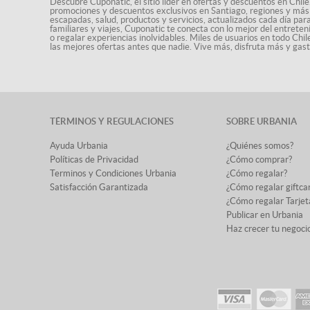
Descubre Cuponatic, el sitio líder en ofertas y descuentos en Chile
promociones y descuentos exclusivos en Santiago, regiones y más 
escapadas, salud, productos y servicios, actualizados cada día par
familiares y viajes, Cuponatic te conecta con lo mejor del entrete
o regalar experiencias inolvidables. Miles de usuarios en todo Chi
las mejores ofertas antes que nadie. Vive más, disfruta más y ga
TÉRMINOS Y REGULACIONES
SOBRE URBANIA
Ayuda Urbania
¿Quiénes somos?
Políticas de Privacidad
¿Cómo comprar?
Terminos y Condiciones Urbania
¿Cómo regalar?
Satisfacción Garantizada
¿Cómo regalar giftca
¿Cómo regalar Tarjet
Publicar en Urbania
Haz crecer tu negoci