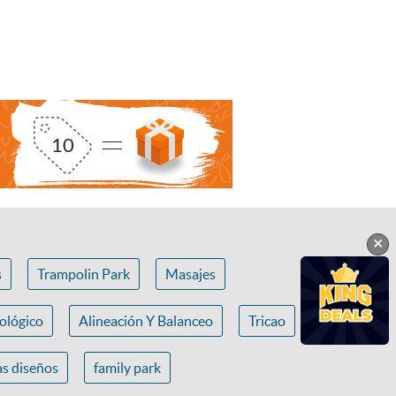
×
s
Trampolin Park
Masajes
ológico
Alineación Y Balanceo
Tricao
s diseños
family park