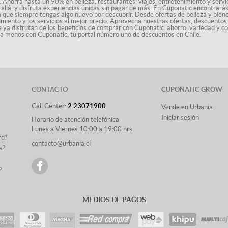
. Ahorra hasta un 90% en belleza, restaurantes, viajes, entretenimiento y servici
allá, y disfruta experiencias únicas sin pagar de más. En Cuponatic encontrar
a que siempre tengas algo nuevo por descubrir. Desde ofertas de belleza y biene
nimiento y los servicios al mejor precio. Aprovecha nuestras ofertas, descuento
le ya disfrutan de los beneficios de comprar con Cuponatic: ahorro, variedad y c
sta menos con Cuponatic, tu portal número uno de descuentos en Chile.
CONTACTO
CUPONATIC GROW
Call Center:
2 23071900
Vende en Urbania
Iniciar sesión
Horario de atención telefónica
Lunes a Viernes 10:00 a 19:00 hrs
rd?
contacto@urbania.cl
a?
o
MEDIOS DE PAGOS