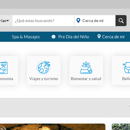
rías
s
Spa & Masajes
Pre Día del Niño
Cerca de mí
placeholder="Todo el
país">
ronomía
Viajes y turismo
Bienestar y salud
Bell