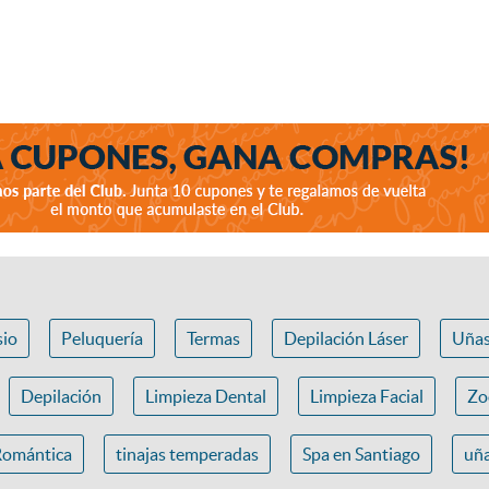
io
Peluquería
Termas
Depilación Láser
Uña
Depilación
Limpieza Dental
Limpieza Facial
Zo
Romántica
tinajas temperadas
Spa en Santiago
uña