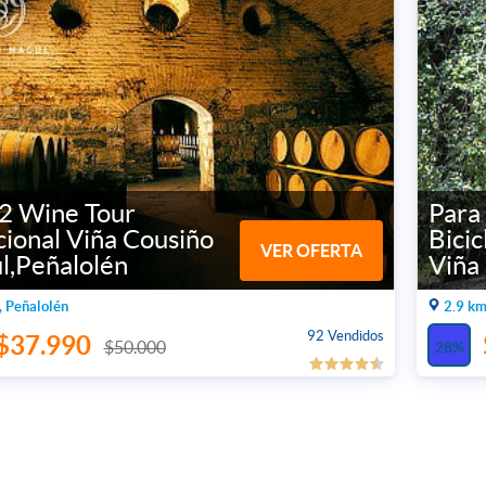
 2 Wine Tour
Para
cional Viña Cousiño
Bicic
VER OFERTA
l,Peñalolén
Viña
, Peñalolén
2.9 km
92 Vendidos
$37.990
$50.000
28%