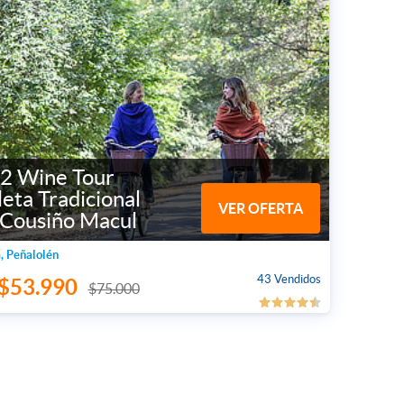
 2 Wine Tour
leta Tradicional
VER OFERTA
 Cousiño Macul
, Peñalolén
43 Vendidos
$53.990
$75.000