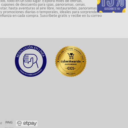
os, todo en un solo lugar. Explora miles de ofertas,
ás cupones de descuento para spas, panoramas, cenas,
star, hasta aventuras al aire libre, restaurantes, panoramas
s y promociones diarias o temporales, ideales para sorprenderte
onfianza en cada compra. Suscríbete gratis y recibe en tu correo